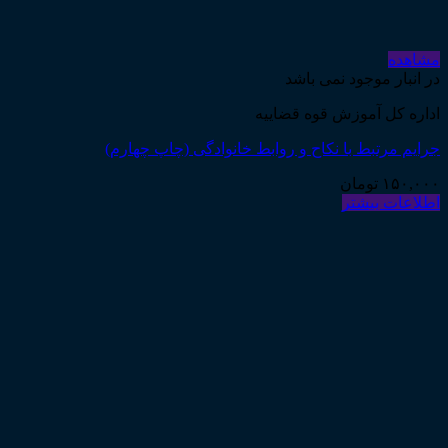
مشاهده
در انبار موجود نمی باشد
دادگستری استان تهران
فصلنامه علمی ـ تخصصی قضاوت، شماره ۹۶
۳۰,۰۰۰
تومان
اطلاعات بیشتر
درباره ما
مرکز مطبوعات و انتشارات قوه قضاییه به استناد مجوز شماره
۵۸۸۴ از سال ۱۳۸۰ در راستای تحقق اهداف سند چشم‌انداز بیست
ساله کشور و سیاست‌های کلی دستگاه قضایی مبنی بر ارتقاء دانش
حقوقی جامعه و ترویج فرهنگ قانونمداری (بند ۱۶ و ۱۰) ابلاغیه
۱۳۸۱/۷/۲۸ شروع به فعالیت نمود...
برچسب محصولات
آرای قضایی
آرای حقوقی
آرای جزایی
اجرای احکام
آرای وحدت رویه
اجاره
اجرای اسناد
احوال شخصیه
اسناد_تجاری
اعتراض_ثالث
اعسار
ادله_اثبات_دعوا
اعاده_دادرسی