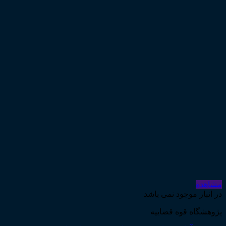
ارتباط با ما
درباره ما
پشتیبانی
ورود
ورود
نام کاربری یا آدرس ایمیل
*
گذرواژه
*
مرا به خاطر بسپار
ورود
گذرواژه خود را فراموش کرده اید؟