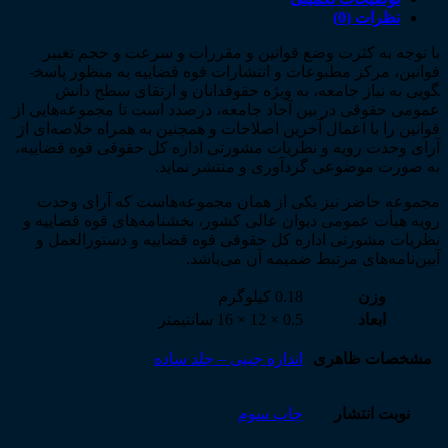
ویراست
نظرات (0)
دوم
با توجه به کثرت وضع قوانین و مقررات و سرعت و حجم تغییر
ـ
قوانین، مرکز مطبوعات و انتشارات قوه قضاییه به منظور پاسخ­
جیبی)
گویی به نیاز جامعه، به ویژه حقوقدانان و ارتقای سطح دانش
عدد
عمومی حقوقی در بین آحاد جامعه، درصدد است تا مجموعه­‌هایی از
قوانین را با اعمال آخرین اصلاحات و همچنین به همراه خلاصه‌­ای از
آرای وحدت رویه و نظریات مشورتی اداره کل حقوقی قوه قضاییه،
به صورت موضوعی گردآوری و منتشر نماید.
مجموعه حاضر نیز یکی از همان مجموعه­‌هاست که آرای وحدت
رویه هیأت عمومی دیوان عالی کشور، بخشنامه­‌های قوه قضاییه و
نظریات مشورتی اداره کل حقوقی قوه قضاییه و دستورالعمل و
آیین‌­نامه‌­های مرتبط ضمیمه آن می‌­باشد.
وزن
0.18 کیلوگرم
ابعاد
0.5 × 12 × 16 سانتیمتر
مشخصات ظاهری
اندازه جیبی – جلد ساده
نوبت انتشار
چاپ سوم