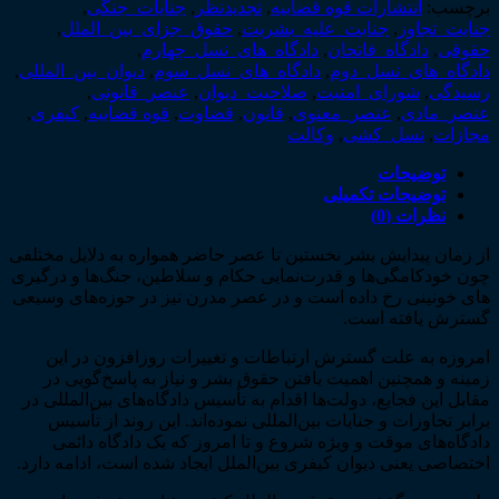
حقوق
برچسب:
انتشارات قوه قضاییه
,
تجدیدنظر
,
جنایات_جنگی
,
بین‌الملل
جنایت_تجاوز
,
جنایت_علیه_بشریت
,
حقوق_جزای_بین_الملل
,
کیفری
حقوقی
,
دادگاه_فاتحان
,
دادگاه_های_نسل_چهارم
,
(تاریخچه،
دادگاه_های_نسل_دوم
,
دادگاه_های_نسل_سوم
,
دیوان_بین_المللی
,
ساختار
رسیدگی
,
شورای_امنیت
,
صلاحیت_دیوان
,
عنصر_قانونی
,
و
عنصر_مادی
,
عنصر_معنوی
,
قانون
,
قضاوت
,
قوه قضاییه
,
کیفری
,
صلاحیت‌های
مجازات
,
نسل_کشی
,
وکالت
دیوان
بین‌المللی
توضیحات
کیفری)
توضیحات تکمیلی
-
نظرات (0)
دوجلدی
عدد
از زمان پیدایش بشر نخستین تا عصر حاضر همواره به دلایل مختلفی
چون خودکامگی­‌ها و قدرت­‌نمایی حکام و سلاطین، جنگ­‌ها و درگیری­‌
های خونینی رخ داده است و در عصر مدرن نیز در حوزه­‌های وسیعی
گسترش یافته است.
امروزه به علت گسترش ارتباطات و تغییرات روزافزون در این
زمینه و همچنین اهمیت یافتن حقوق بشر و نیاز به پاسخ­‌گویی در
مقابل این فجایع، دولت­‌ها اقدام به تأسیس دادگاه­‌های بین‌­المللی در
برابر تجاوزات و جنایات بین‌­المللی نموده‌­اند. این روند از تأسیس
دادگاه­‌های موقت و ویژه شروع و تا امروز که یک دادگاه دائمی
اختصاصی یعنی دیوان کیفری بین‌­الملل ایجاد شده است، ادامه دارد.