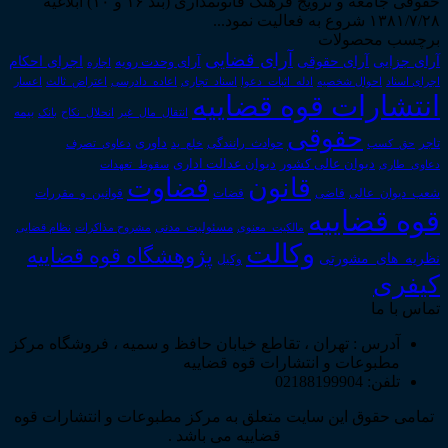
حقوقی جامعه و ترویج فرهنگ قانونمداری (بند ۱۶ و ۱۰) ابلاغیه
۱۳۸۱/۷/۲۸ شروع به فعالیت نمود...
برچسب محصولات
آرای قضایی
آرای حقوقی
آرای جزایی
اجرای احکام
آرای وحدت رویه
اجاره
اجرای اسناد
احوال شخصیه
اسناد_تجاری
اعتراض_ثالث
اعسار
ادله_اثبات_دعوا
اعاده_دادرسی
انتشارات قوه قضاییه
انتقال_مال_غیر
انحلال_نکاح
بانک
بیمه
حقوقی
داوری
تاجر
حق_کسب
حوادث_رانندگی
خلع_ید
دعاوی_تصرف
دیوان عدالت اداری
دیوان عالی کشور
سقوط_تعهدات
دعاوی_طاری
قانون
قضاوت
قوانین_و_مقررات
شعب_دیوان_عالی
قاضی
قضات
قوه قضاییه
مالکیت_معنوی
مسئولیت_مدنی
نظام قضایی
مشروح مذاکرات
وکالت
پژوهشگاه قوه قضاییه
نظریه_های_مشورتی
وکیل
کیفری
تماس با ما
آدرس : تهران ، تقاطع خیابان حافظ و سمیه ، فروشگاه مرکز
مطبوعات و انتشارات قوه قضاییه
تلفن: 02188199904
تمامی حقوق این سایت متعلق به مرکز مطبوعات و انتشارات قوه
قضاییه می باشد .