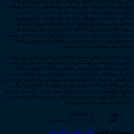
طی دو دهه گذشته، حقوق بین‌­الملل کیفری شاهد پیشرفت‌­های
شگرفی بوده؛ تحولات جهان معاصر، و معضلاتی که اعمال صلاحیت
جهانی در تحقق عدالت کیفری به همراه داشت که از یک سو به
تحکیم و توسعه ارزش‌­های مشترک میان تمامی جوامع بشری
انجامید و از سوی دیگر نیازها، آرمان‌­ها و نگرانی­‌های مشترکی را
برای آحاد بشر پدید آورد؛ تا آن­جا که امروزه در کنار دولت‌­ها و
سازمان‌­های بین­‌المللی و یا حتی به جای آن­ها، افراد (اشخاص حقیقی)
تحت شرایطی در عرصه جامعه بین‌­المللی تابع حقوق بین‌­الملل،
صاحب حق و تکلیف شناخته می­شوند.
کتاب حاضر به منظور تعمیق مطالعات در حوزه حقوق بین‌­الملل
کیفری در دو جلد به رشته تحریر درآمده است. جلد اول این کتاب با
تأملی بر حیطه مفهوم و تمایز حقوق بین­‌الملل کیفری و حقوق
کیفری بین‌­الملل، تمرکز خود را بر موضوع تبیین تلاش‌­های جامعه
بین‌­المللی در ایجاد دادگاه‌­های موقت و ویژه­‌ای نهاده است که در بازه
زمانی ۱۹۴۵ تا ۱۹۹۸ به وجود آمد؛ از جمله دادگاه‌­های نورنبرگ،
توکیو، یوگسلاوی، رواندا، سیرالئون، تیمور شرقی، کامبوج، لبنان و
سنگال. جلد دوم نیز به دیوان بین‌­المللی کیفری، ساختار و صلاحیت
آن و نهاد دادستانی دیوان می­‌پردازد.
وزن
0.82 کیلوگرم
ابعاد
3.5 × 15 × 22 سانتیمتر
مشخصات ظاهری
اندازه رقعی – جلد ساده