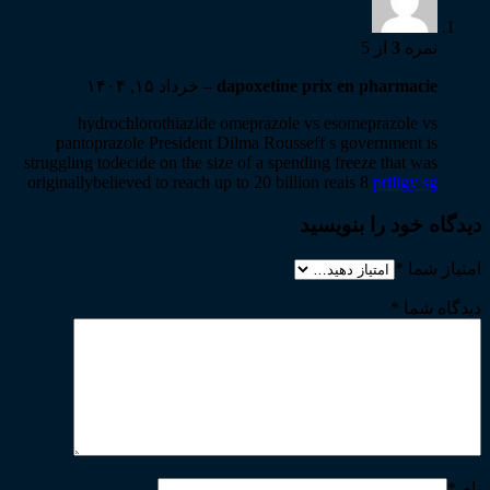
نمره
3
از 5
dapoxetine prix en pharmacie
–
خرداد ۱۵, ۱۴۰۴
hydrochlorothiazide omeprazole vs esomeprazole vs
pantoprazole President Dilma Rousseff s government is
struggling todecide on the size of a spending freeze that was
originallybelieved to reach up to 20 billion reais 8
priligy sg
دیدگاه خود را بنویسید
امتیاز شما
*
دیدگاه شما
*
نام
*