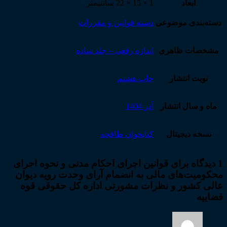
قضاییه
ابعاد
1 × 15 × 22 سانتیمتر
عدد
دسته‌بندی موضوعی
دسته قوانین و مقررات
مشخصات ظاهری
اندازه رقعی – جلد ساده
نوبت انتشار
چاپ هشتم
ماه و سال انتشار
آذر 1404
نسخه دیجیتال
کتابخوان طاقچه
1 دیدگاه برای
قوانین اجرای احکام مدنی و نحوه اجرای
محکومیت‌های مالی به انضمام آرای وحدت رویه دیوان
عالی کشور و نظرات مشورتی اداره کل حقوقی قوه
قضاییه