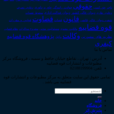
حقوقی
داوری
تاجر
حق_کسب
حوادث_رانندگی
خلع_ید
دعاوی_تصرف
دیوان عدالت اداری
دیوان عالی کشور
سقوط_تعهدات
دعاوی_طاری
قانون
قضاوت
قوانین_و_مقررات
شعب_دیوان_عالی
قاضی
قضات
قوه قضاییه
مالکیت_معنوی
مسئولیت_مدنی
نظام قضایی
مشروح مذاکرات
وکالت
پژوهشگاه قوه قضاییه
نظریه_های_مشورتی
وکیل
کیفری
تماس با ما
آدرس : تهران ، تقاطع خیابان حافظ و سمیه ، فروشگاه مرکز
مطبوعات و انتشارات قوه قضاییه
تلفن: 02188199904
تمامی حقوق این سایت متعلق به مرکز مطبوعات و انتشارات قوه
قضاییه می باشد .
جستجو
برای:
خانه
فروشگاه
پذیرش اثر