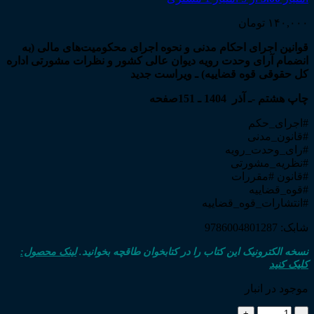
۱۴۰,۰۰۰
تومان
قوانین اجرای احکام مدنی و نحوه اجرای محکومیت‌های مالی (به
انضمام آرای وحدت رویه دیوان عالی کشور و نظرات مشورتی اداره
کل حقوقی قوه قضاییه) ـ ویراست جدید
چاپ هشتم -ـ آذر 1404 ـ 151صفحه
#اجرای_حکم
#قانون_مدنی
#رای_وحدت_رویه
#نظریه_مشورتی
#قانون #مقررات
#قوه_قضاییه
#انتشارات_قوه_قضاییه
شابک: 9786004801287
نسخه الکترونیک این کتاب را در کتابخوان طاقچه بخوانید.
لینک محصول:
کلیک کنید
موجود در انبار
قوانین