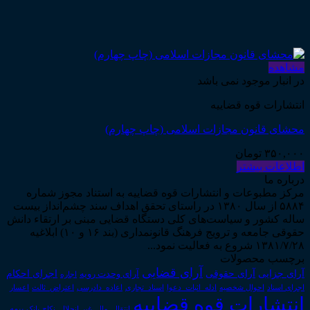
مشاهده
در انبار موجود نمی باشد
انتشارات قوه قضاییه
محشای قانون مجازات اسلامی (چاپ چهارم)
۳۵۰,۰۰۰
تومان
اطلاعات بیشتر
درباره ما
مرکز مطبوعات و انتشارات قوه قضاییه به استناد مجوز شماره
۵۸۸۴ از سال ۱۳۸۰ در راستای تحقق اهداف سند چشم‌انداز بیست
ساله کشور و سیاست‌های کلی دستگاه قضایی مبنی بر ارتقاء دانش
حقوقی جامعه و ترویج فرهنگ قانونمداری (بند ۱۶ و ۱۰) ابلاغیه
۱۳۸۱/۷/۲۸ شروع به فعالیت نمود...
برچسب محصولات
آرای قضایی
آرای حقوقی
آرای جزایی
اجرای احکام
آرای وحدت رویه
اجاره
اجرای اسناد
احوال شخصیه
اسناد_تجاری
اعتراض_ثالث
اعسار
ادله_اثبات_دعوا
اعاده_دادرسی
انتشارات قوه قضاییه
انتقال_مال_غیر
انحلال_نکاح
بانک
بیمه