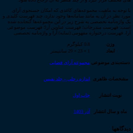
با توجه به ماهیت مجموعه­‌های کاغذی که امکان جستجوی آرای
مورد نظر در آن به مانند سامانه­‌ها وجود ندارد، چند فهرست کلیدی و
یک واژه‌­نامه تخصصی به شرح زیر در این مجموعه‌­ها گنجانده شده
است: فهرست مندرجات؛ فهرست عناوین آرا؛ فهرست موضوعی
آرا، فهرست درختواره مفهومی (نمایه) آرا و واژه‌­نامه تخصصی.
وزن
0.8 کیلوگرم
ابعاد
1 × 23 × 29 سانتیمتر
دسته‌بندی موضوعی
مجموعه آرای قضایی
مشخصات ظاهری
اندازه رحلی – جلد نفیس
نوبت انتشار
چاپ اول
ماه و سال انتشار
آذر 1403
دیدگاهها