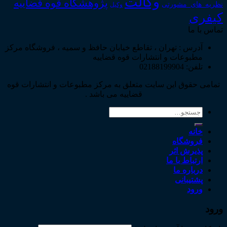
وکالت
پژوهشگاه قوه قضاییه
نظریه_های_مشورتی
وکیل
کیفری
تماس با ما
آدرس : تهران ، تقاطع خیابان حافظ و سمیه ، فروشگاه مرکز
مطبوعات و انتشارات قوه قضاییه
تلفن: 02188199904
تمامی حقوق این سایت متعلق به مرکز مطبوعات و انتشارات قوه
قضاییه می باشد .
جستجو
برای:
خانه
فروشگاه
پذیرش اثر
ارتباط با ما
درباره ما
پشتیبانی
ورود
ورود