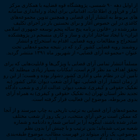
از اوایل دهه ۹۰ شمسی، پژوهشگاه قوه قضاییه با همکاری مرکز
آمار و فن‌­آوری اطلاعات، اقداماتی برای ایجاد و راه‌­اندازی سامانه­‌
های مربوط به انتشار آرای قضایی و همچنین تدوین مجموعه‌­های
کاغذی در این خصوص آغاز و برای نخستین بار در اجرای تکلیف
مقررشده در «قانون برنامه پنج ساله پنجم توسعه جمهوری اسلامی
ایران» با ایجاد ساختار اداری و ساز و کاری منسجم در پژوهشکده
استخراج و مطالعات رویه قضایی، اقدام به استخراج و انتشار
روشمند رویه قضایی کشور کرد که در نتیجه مجموعه­‌هایی تحت
عنوان «مجموعه آرای قضایی» از شهریور ماه ۱۳۹۱ منتشر گردید.
مسلماً انتشار تمامی آرای قضایی با ویژگی­‌ها و قابلیت‌­هایی که برای
تحقق اهداف مد نظر لازم است، امکانات بسیار زیادی می­طلبد که
تأمین آن در نظام ملی و اداری کشور دشوار بوده و هست؛ از این رو
از زمان انتشار آرای قضایی، تنها آرای شعب دیوان عالی کشور (به
تفکیک حقوقی و کیفری)، شعب دیوان عدالت اداری و شعب دادگاه
تجدید نظر استان تهران (به تفکیک حقوقی و کیفری) به همراه آرای
بدوی مربوطه، موضوع این فعالیت قرار گرفته است.
مجموعه­‌های آرای قضایی به ترتیب تاریخی به چاپ می­رسند و از آن­جا
که ممکن است برخی آرای منتخب، در یک روز از شعب مختلف
صادر شده باشند، این­گونه آرا بر اساس شماره دادنامه و شماره
شعبه مرتب شده‌­اند؛ بدین ترتیب و با چینش آرا بدون نظم
موضوعی، یک رأی می­تواند در فهرست مطالب، موضوع طبقه­‌بندی­‌
های مختلف قرار گیرد و از چند منظر به آن ارجاع داده شود.