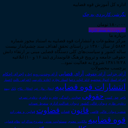
اداره کل آموزش قوه قضاییه
نگرشی کاربردی به چک
۱۸۰,۰۰۰
تومان
افزودن به سبد خرید
درباره ما
مرکز مطبوعات و انتشارات قوه قضاییه به استناد مجوز شماره
۵۸۸۴ از سال ۱۳۸۰ در راستای تحقق اهداف سند چشم‌انداز بیست
ساله کشور و سیاست‌های کلی دستگاه قضایی مبنی بر ارتقاء دانش
حقوقی جامعه و ترویج فرهنگ قانونمداری (بند ۱۶ و ۱۰) ابلاغیه
۱۳۸۱/۷/۲۸ شروع به فعالیت نمود...
برچسب محصولات
آرای قضایی
آرای حقوقی
آرای جزایی
اجرای احکام
آرای وحدت رویه
اجاره
اجرای اسناد
احوال شخصیه
اسناد_تجاری
اعتراض_ثالث
اعسار
ادله_اثبات_دعوا
اعاده_دادرسی
انتشارات قوه قضاییه
انتقال_مال_غیر
انحلال_نکاح
بانک
بیمه
حقوقی
داوری
تاجر
حق_کسب
حوادث_رانندگی
خلع_ید
دعاوی_تصرف
دیوان عدالت اداری
دیوان عالی کشور
سقوط_تعهدات
دعاوی_طاری
قانون
قضاوت
قوانین_و_مقررات
شعب_دیوان_عالی
قاضی
قضات
قوه قضاییه
مالکیت_معنوی
مسئولیت_مدنی
نظام قضایی
مشروح مذاکرات