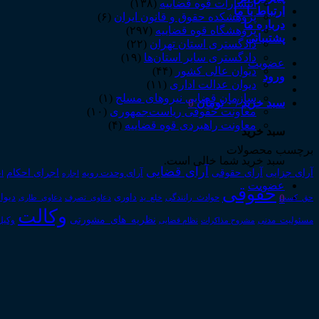
انتشارات قوه قضاییه
(۱۳۸)
ارتباط با ما
پژوهشکده حقوق و قانون ایران
(۶)
درباره ما
پژوهشگاه قوه قضاییه
(۲۹۷)
پشتیبانی
دادگستری استان تهران
(۲۲)
دادگستری سایر استان‌ها
(۱۹)
عضویت
دیوان عالی کشور
(۴۴)
ورود
دیوان عدالت اداری
(۱۱)
سازمان قضایی نیروهای مسلح
(۱)
سبد خرید /
۰
تومان
0
معاونت حقوقی ریاست‌جمهوری
(۱۰)
معاونت راهبردی قوه قضاییه
(۴)
سبد خرید
برچسب محصولات
سبد خرید شما خالی است.
آرای قضایی
آرای حقوقی
آرای جزایی
اجرای احکام
آرای وحدت رویه
اجاره
اج
عضویت
حقوقی
0
داوری
دیوا
حق_کسب
حوادث_رانندگی
خلع_ید
دعاوی_تصرف
دعاوی_طاری
وکالت
نظریه_های_مشورتی
مسئولیت_مدنی
نظام قضایی
وکیل
مشروح مذاکرات