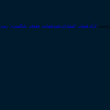
رچسب:
آرای قضایی
,
انتشارات قوه قضاییه
,
حقوقی
,
دادگستری
,
رویه_