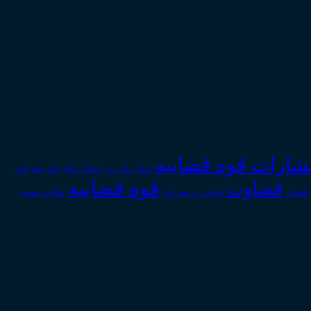
تشارات قوه قضاییه
انتقال_مال_غیر
انحلال_نکاح
بانک
بیمه
تاجر
قوه قضاییه
قضاوت
قوانین_و_مقررات
قضات
مالکیت_معنوی