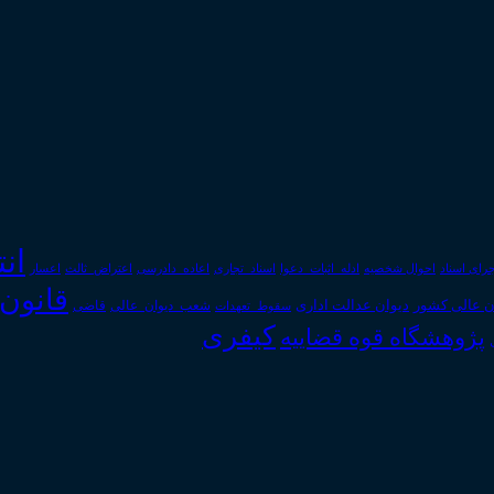
ان
رای اسناد
احوال شخصیه
اسناد_تجاری
اعتراض_ثالث
اعسار
ادله_اثبات_دعوا
اعاده_دادرسی
قانون
دیوان عدالت اداری
ن عالی کشور
سقوط_تعهدات
شعب_دیوان_عالی
قاضی
کیفری
پژوهشگاه قوه قضاییه