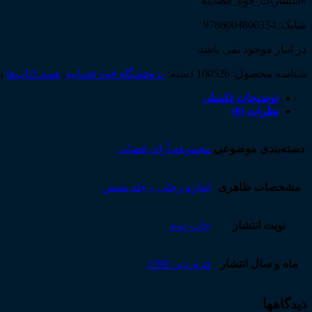
#انتشارات_قوه_قضاییه
شابک: 9786004800334
در انبار موجود نمی باشد
شناسه محصول:
100526
دسته:
پژوهشگاه قوه قضاییه
,
همه‌ـ‌کتاب‌ها
ب
توضیحات تکمیلی
نظرات (0)
دسته‌بندی موضوعی
مجموعه آرای قضایی
مشخصات ظاهری
اندازه رحلی – جلد نفیس
نوبت انتشار
چاپ دوم
ماه و سال انتشار
فروردین 1399
دیدگاهها