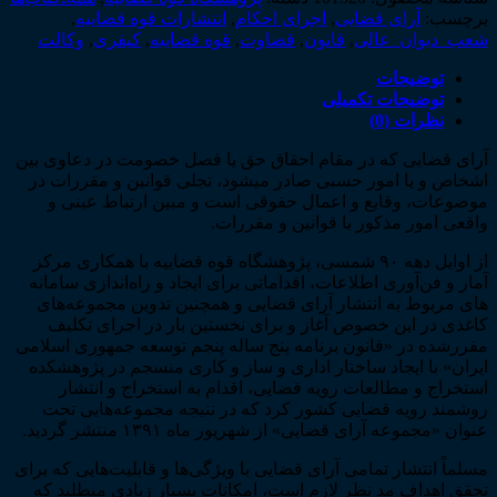
شعب
برچسب:
آرای قضایی
,
اجرای احکام
,
انتشارات قوه قضاییه
,
دیوان
شعب_دیوان_عالی
,
قانون
,
قضاوت
,
قوه قضاییه
,
کیفری
,
وکالت
عالی
حقوقی
توضیحات
ـ
توضیحات تکمیلی
بهار
نظرات (0)
1401
عدد
آرای قضایی که در مقام احقاق حق یا فصل خصومت در دعاوی بین
اشخاص و یا امور حسبی صادر می­شود، تجلی قوانین و مقررات در
موضوعات، وقایع و اعمال حقوقی است و مبین ارتباط عینی و
واقعی امور مذکور با قوانین و مقررات.
از اوایل دهه ۹۰ شمسی، پژوهشگاه قوه قضاییه با همکاری مرکز
آمار و فن‌­آوری اطلاعات، اقداماتی برای ایجاد و راه‌­اندازی سامانه­‌
های مربوط به انتشار آرای قضایی و همچنین تدوین مجموعه‌­های
کاغذی در این خصوص آغاز و برای نخستین بار در اجرای تکلیف
مقررشده در «قانون برنامه پنج ساله پنجم توسعه جمهوری اسلامی
ایران» با ایجاد ساختار اداری و ساز و کاری منسجم در پژوهشکده
استخراج و مطالعات رویه قضایی، اقدام به استخراج و انتشار
روشمند رویه قضایی کشور کرد که در نتیجه مجموعه­‌هایی تحت
عنوان «مجموعه آرای قضایی» از شهریور ماه ۱۳۹۱ منتشر گردید.
مسلماً انتشار تمامی آرای قضایی با ویژگی­‌ها و قابلیت‌­هایی که برای
تحقق اهداف مد نظر لازم است، امکانات بسیار زیادی می­طلبد که