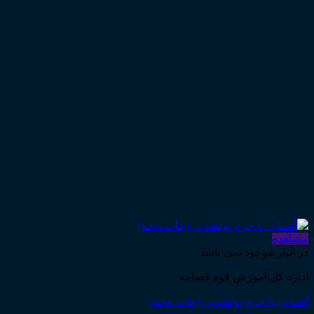
مشاهده
در انبار موجود نمی باشد
اداره کل آموزش قوه قضاییه
آشنایی با جرم پولشویی (چاپ پنجم)