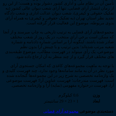
تأمین آن در نظام ملی و اداری کشور دشوار بوده و هست؛ از این رو
از زمان انتشار آرای قضایی، تنها آرای شعب دیوان عالی کشور (به
تفکیک حقوقی و کیفری)، شعب دیوان عدالت اداری و شعب دادگاه
تجدید نظر استان تهران (به تفکیک حقوقی و کیفری) به همراه آرای
بدوی مربوطه، موضوع این فعالیت قرار گرفته است.
مجموعه­‌های آرای قضایی به ترتیب تاریخی به چاپ می­رسند و از آن­جا
که ممکن است برخی آرای منتخب، در یک روز از شعب مختلف
صادر شده باشند، این­گونه آرا بر اساس شماره دادنامه و شماره
شعبه مرتب شده‌­اند؛ بدین ترتیب و با چینش آرا بدون نظم
موضوعی، یک رأی می­تواند در فهرست مطالب، موضوع طبقه­‌بندی­‌
های مختلف قرار گیرد و از چند منظر به آن ارجاع داده شود.
با توجه به ماهیت مجموعه­‌های کاغذی که امکان جستجوی آرای
مورد نظر در آن به مانند سامانه­‌ها وجود ندارد، چند فهرست کلیدی و
یک واژه‌­نامه تخصصی به شرح زیر در این مجموعه‌­ها گنجانده شده
است: فهرست مندرجات؛ فهرست عناوین آرا؛ فهرست موضوعی
آرا، فهرست درختواره مفهومی (نمایه) آرا و واژه‌­نامه تخصصی.
وزن
0.6 کیلوگرم
ابعاد
1 × 23 × 29 سانتیمتر
دسته‌بندی موضوعی
مجموعه آرای قضایی