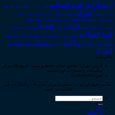
انتشارات قوه قضاییه
انتقال_مال_غیر
انحلال_نکاح
بانک
بیمه
حقوقی
داوری
تاجر
حق_کسب
حوادث_رانندگی
خلع_ید
دعاوی_تصرف
دیوان عدالت اداری
دیوان عالی کشور
سقوط_تعهدات
دعاوی_طاری
قانون
قضاوت
قوانین_و_مقررات
شعب_دیوان_عالی
قاضی
قضات
قوه قضاییه
مالکیت_معنوی
مسئولیت_مدنی
نظام قضایی
مشروح مذاکرات
وکالت
پژوهشگاه قوه قضاییه
نظریه_های_مشورتی
وکیل
کیفری
تماس با ما
آدرس : تهران ، تقاطع خیابان حافظ و سمیه ، فروشگاه مرکز
مطبوعات و انتشارات قوه قضاییه
تلفن: 02188199904
تمامی حقوق این سایت متعلق به مرکز مطبوعات و انتشارات قوه
قضاییه می باشد .
جستجو
برای:
خانه
فروشگاه