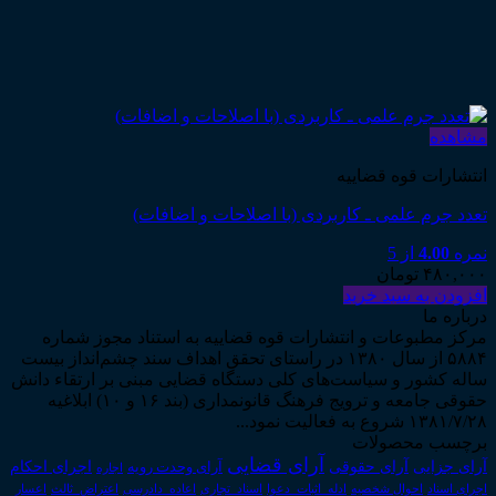
مشاهده
انتشارات قوه قضاییه
تعدد جرم علمی ـ کاربردی (با اصلاحات و اضافات)
نمره
4.00
از 5
۴۸۰,۰۰۰
تومان
افزودن به سبد خرید
درباره ما
مرکز مطبوعات و انتشارات قوه قضاییه به استناد مجوز شماره
۵۸۸۴ از سال ۱۳۸۰ در راستای تحقق اهداف سند چشم‌انداز بیست
ساله کشور و سیاست‌های کلی دستگاه قضایی مبنی بر ارتقاء دانش
حقوقی جامعه و ترویج فرهنگ قانونمداری (بند ۱۶ و ۱۰) ابلاغیه
۱۳۸۱/۷/۲۸ شروع به فعالیت نمود...
برچسب محصولات
آرای قضایی
آرای حقوقی
آرای جزایی
اجرای احکام
آرای وحدت رویه
اجاره
اجرای اسناد
احوال شخصیه
اسناد_تجاری
اعتراض_ثالث
اعسار
ادله_اثبات_دعوا
اعاده_دادرسی