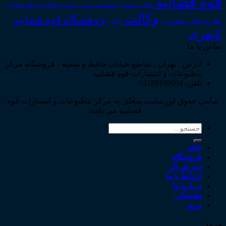
قوه قضاییه
مالکیت_معنوی
مسئولیت_مدنی
نظام قضایی
مشروح مذاکرات
وکالت
پژوهشگاه قوه قضاییه
نظریه_های_مشورتی
وکیل
کیفری
تماس با ما
آدرس : تهران ، تقاطع خیابان حافظ و سمیه ، فروشگاه مرکز
مطبوعات و انتشارات قوه قضاییه
تلفن: 02188199904
تمامی حقوق این سایت متعلق به مرکز مطبوعات و انتشارات قوه
قضاییه می باشد .
جستجو
برای:
خانه
فروشگاه
پذیرش اثر
ارتباط با ما
درباره ما
پشتیبانی
ورود
ورود