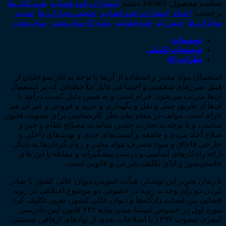
بررسی
شناسه محصول:
100461
دسته:
انتشارات قوه قضاییه
,
همه‌ـ‌کتاب‌ها
ماده
برچسب:
اعدام
,
انتشارات قوه قضاییه
,
تخفیف مجازات ها
,
تشدید
ی
مجازات ها
,
حبس ابد
,
قوه قضاییه
,
ماده 45 مواد مخدر
,
مواد مخدر
۴۵
الحاقی
توضیحات
به
توضیحات تکمیلی
قانون
نظرات (0)
مبارزه
استعمال مواد مخدر و استفاده از آن‌ها با توجه به آثار سوءشان از
با
قبیل ضررهای شخصی و اجتماعی قابل ملاحظه‌ای که بر استعمال
مواد
آن‌ها مترتب می‌شود، حرام است و به همین دلیل کسب درآمد با
مخدر
آن‌ها از طریق حمل و نقل و نگهداری و خرید و فروش و غیر آن هم
مصوب
حرام است. مؤلف در مقام بیان نظر کارشناسی برای تصویب قانون
۱۳۹۶
مناسب و با توجه به تجارب چندین ساله به مصالح نظام و خیر و
(دکتر
صلاح آحاد مردم و جامعه و آسیب‌های جدی و تهدیدهای داخلی و
حسین
خارجی قاچاق و سوء مصرف مواد مخدر و روان‌گردان‌ها به دنبال
ذبحی
ارائه راه‌کارهای اساسی و درست پیشگیرانه و مقابله با این بلای
ـ
خانمان‌سوز و ادای تکلیف شرعی و قانونی است.
چاپ
سوم)
تا زمان تحریر این نوشتار، هیأت عمومی دیوان عالی کشور با صادر
عدد
کردن دو رأی وحدت رویه در خصوص دو موضوع اختلافی در رویه
قضایی بین قضات دادگاه‌ها و دیوان عالی کشور، تعیین تکلیف کرد.
مورد اول در خصوص استثنا شدن ماده ۴۴۲ قانون آیین دادرسی
کیفری مصوب ۱۳۹۲ با اصلاحات بعدی از نهادهای ارفاقی مستثنی