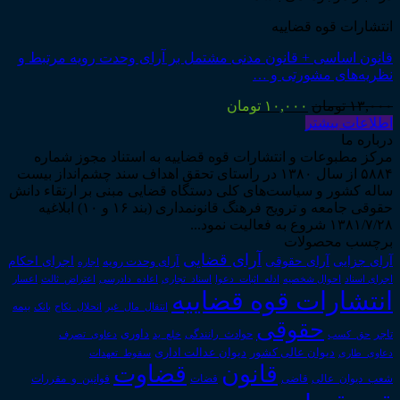
انتشارات قوه قضاییه
قانون اساسی + قانون مدنی مشتمل بر آرای وحدت رویه مرتبط و
نظریه‌های مشورتی و …
قیمت
قیمت
۱۳,۰۰۰
تومان
۱۰,۰۰۰
تومان
اصلی:
فعلی:
اطلاعات بیشتر
۱۳,۰۰۰ تومان
۱۰,۰۰۰ تومان.
درباره ما
بود.
مرکز مطبوعات و انتشارات قوه قضاییه به استناد مجوز شماره
۵۸۸۴ از سال ۱۳۸۰ در راستای تحقق اهداف سند چشم‌انداز بیست
ساله کشور و سیاست‌های کلی دستگاه قضایی مبنی بر ارتقاء دانش
حقوقی جامعه و ترویج فرهنگ قانونمداری (بند ۱۶ و ۱۰) ابلاغیه
۱۳۸۱/۷/۲۸ شروع به فعالیت نمود...
برچسب محصولات
آرای قضایی
آرای حقوقی
آرای جزایی
اجرای احکام
آرای وحدت رویه
اجاره
اجرای اسناد
احوال شخصیه
اسناد_تجاری
اعتراض_ثالث
اعسار
ادله_اثبات_دعوا
اعاده_دادرسی
انتشارات قوه قضاییه
انتقال_مال_غیر
انحلال_نکاح
بانک
بیمه
حقوقی
داوری
تاجر
حق_کسب
حوادث_رانندگی
خلع_ید
دعاوی_تصرف
دیوان عدالت اداری
دیوان عالی کشور
سقوط_تعهدات
دعاوی_طاری
قانون
قضاوت
قوانین_و_مقررات
شعب_دیوان_عالی
قاضی
قضات