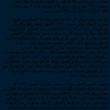
شده در تبصره ماده ۴۵ الحاقی به قانون مبارزه با مواد مخدر
مصوب ۱۳۹۶ بود و مورد دوم ملاک تخفیف قرار گرفتن مجازات
قابل اجرا در اعمال ماده ۴۵ قانون مزبور.
در طول مدت زمان لازم‌الاجرا شدن ماده ۴۵ الحاقی به قانون
مبارزه با مواد مخدر مصوب ۱۳۹۶ تاکنون شاهد نتایج و آثار آن
بوده‌ایم؛ از جمله آن‌که تعداد قاچاقچیان و به خصوص قاچاق‌بران،
حاملان مواد و اجیرشدگان به مراتب بیشتر شده است؛ کاهش
مجازات‌ها و از بین رفتن نگرانی‌های ناشی از مجازات‌های اعدام و
ابد قانون سابق باعث کاهش دستمزدها و نرخ اجرت حمل و
قاچاق‌بری مواد شده است؛ میزان کشفیات مواد چه در
خرده‌فروشی و چه قاچاق محموله‌های سنگین چند برابر شده است.
بر اساس پرونده‌های فرجام‌خواهی در دیوان عالی کشور به دلیل
پایین آمدن مجازات‌ها و کاهش ریسک قاچاق مواد، تعداد قاچاقچیان
نوپا و باندهای جدید‌التأسیس افزایش یافته است. وزن محموله‌ها روز
به روز افزایش می‌یابد و به همین ترتیب دسترسی به انواع مواد
مخدر آسان‌تر شده است.
تصویب قانون کاهش مجازات حبس تعزیری مصوب ۱۳۹۲ که
علی‌رغم ایراد شورای نگهبان و حذف دو مورد از شمول آن قانون بر
جرایم مواد مخدر باعث اختلاف رویه قضات شده است و مواردی
مشاهده شده است که با وجود اعتقاد به عدم شمول آن بر جرایم
مواد مخدر، برخی دادگاه‌ها با اصلاح رأی‌های سابق در مجازات‌های
قطعی قبل، اعمال تخفیف کرده‌اند، منجر به بررسی لایحه اصلاح