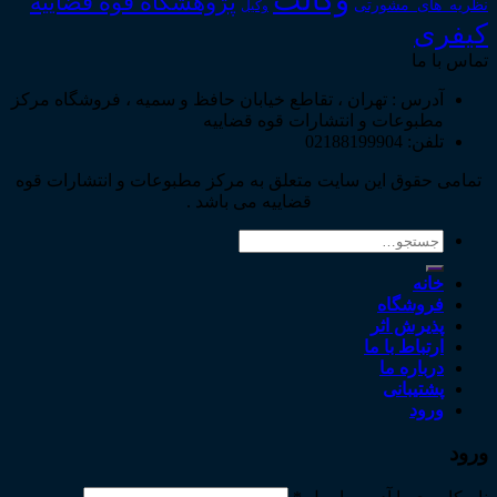
وکالت
پژوهشگاه قوه قضاییه
نظریه_های_مشورتی
وکیل
کیفری
تماس با ما
آدرس : تهران ، تقاطع خیابان حافظ و سمیه ، فروشگاه مرکز
مطبوعات و انتشارات قوه قضاییه
تلفن: 02188199904
تمامی حقوق این سایت متعلق به مرکز مطبوعات و انتشارات قوه
قضاییه می باشد .
جستجو
برای:
خانه
فروشگاه
پذیرش اثر
ارتباط با ما
درباره ما
پشتیبانی
ورود
ورود