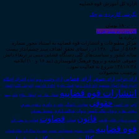
اداره کل آموزش قوه قضاییه
نگرشی کاربردی به چک
۱۸۰,۰۰۰
تومان
افزودن به سبد خرید
درباره ما
مرکز مطبوعات و انتشارات قوه قضاییه به استناد مجوز شماره
۵۸۸۴ از سال ۱۳۸۰ در راستای تحقق اهداف سند چشم‌انداز بیست
ساله کشور و سیاست‌های کلی دستگاه قضایی مبنی بر ارتقاء دانش
حقوقی جامعه و ترویج فرهنگ قانونمداری (بند ۱۶ و ۱۰) ابلاغیه
۱۳۸۱/۷/۲۸ شروع به فعالیت نمود...
برچسب محصولات
آرای قضایی
آرای حقوقی
آرای جزایی
اجرای احکام
آرای وحدت رویه
اجاره
اجرای اسناد
احوال شخصیه
اسناد_تجاری
اعتراض_ثالث
اعسار
ادله_اثبات_دعوا
اعاده_دادرسی
انتشارات قوه قضاییه
انتقال_مال_غیر
انحلال_نکاح
بانک
بیمه
حقوقی
داوری
تاجر
حق_کسب
حوادث_رانندگی
خلع_ید
دعاوی_تصرف
دیوان عدالت اداری
دیوان عالی کشور
سقوط_تعهدات
دعاوی_طاری
قانون
قضاوت
قوانین_و_مقررات
شعب_دیوان_عالی
قاضی
قضات
قوه قضاییه
مالکیت_معنوی
مسئولیت_مدنی
نظام قضایی
مشروح مذاکرات