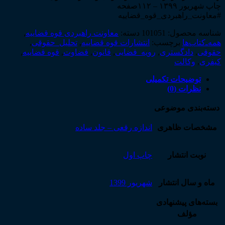
چاپ شهریور ۱۳۹۹ – ۱۱۲صفحه
#معاونت_راهبردی_قوه_قضاییه
شناسه محصول:
101051
دسته:
معاونت راهبردی قوه قضاییه
,
همه‌ـ‌کتاب‌ها
برچسب:
انتشارات قوه قضاییه
,
تحلیل_حقوقی
,
حقوقی
,
دادگستری
,
رویه_قضایی
,
قانون
,
قضاوت
,
قوه قضاییه
,
کیفری
,
وکالت
توضیحات تکمیلی
نظرات (0)
دسته‌بندی موضوعی
مشخصات ظاهری
اندازه رقعی – جلد ساده
نوبت انتشار
چاپ اول
ماه و سال انتشار
شهریور 1399
بسته‌های پیشنهادی
مؤلف