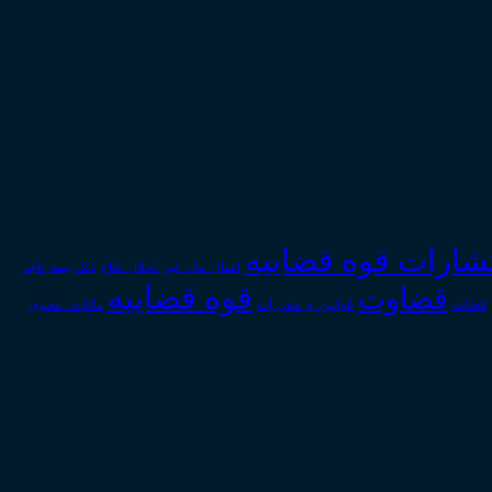
تشارات قوه قضاییه
انتقال_مال_غیر
انحلال_نکاح
بانک
بیمه
تاجر
قوه قضاییه
قضاوت
قوانین_و_مقررات
قضات
مالکیت_معنوی