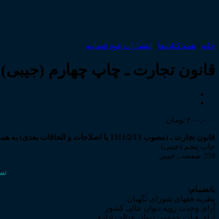
خانه
/
همه‌ـ‌کتاب‌ها
/
انتشارات قوه قضاییه
قانون تجارت ـ چاپ چهارم (جیبی)
۲۰۰,۰۰۰
تومان
قانون تجارت ـ (مصوب 1311/2/13 با اصلاحات و الحاقات بعدی) به همراه قانون تجارت الکترونیکی
چاپ پنجم (جیبی)
359 صفحه ـ جیبی
نس
بانضمام:
نظریه فقهای شورای نگهبان
آرای وحدت رویه دیوان عالی کشور
آرای هیأت عمومی دیوان عدالت اداری