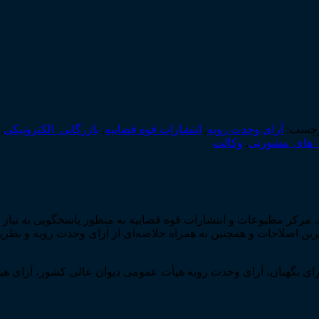
چسب:
آرای وحدت رویه
,
انتشارات قوه قضاییه
,
بازرگانی_الکترونیکی
,
_های_مشورتی
,
وکالت
، مرکز مطبوعات و انتشارات قوه قضاییه به منظور پاسخ­گویی به نیا
ل آخرین اصلاحات و همچنین به همراه خلاصه‌­ای از آرای وحدت رویه و
ی نگهبان، آرای وحدت رویه هیأت عمومی دیوان عالی کشور، آرای هیأ