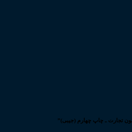
نون تجارت ـ چاپ چهارم (جیبی)”