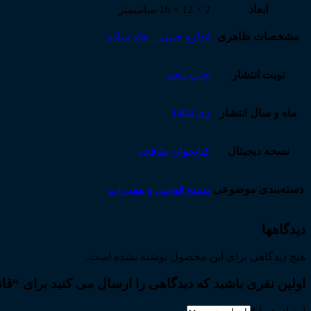
ابعاد
2 × 12 × 16 سانتیمتر
مشخصات ظاهری
اندازه جیبی – جلد ساده
نوبت انتشار
چاپ پنجم
ماه و سال انتشار
دی 1404
نسخه دیجیتال
کتابخوان طاقچه
دسته‌بندی موضوعی
دسته قوانین و مقررات
دیدگاهها
هیچ دیدگاهی برای این محصول نوشته نشده است.
اولین نفری باشید که دیدگاهی را ارسال می کنید برای “قا