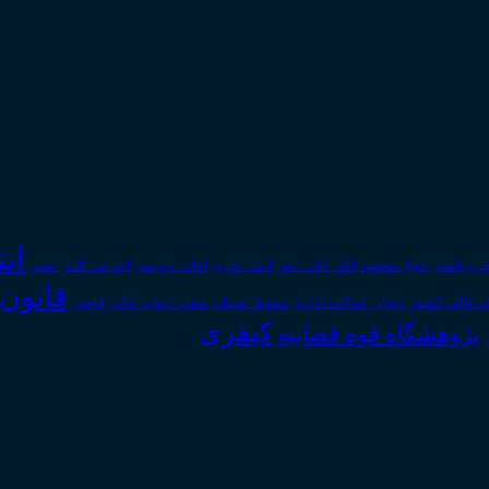
ان
رای اسناد
احوال شخصیه
اسناد_تجاری
اعتراض_ثالث
اعسار
ادله_اثبات_دعوا
اعاده_دادرسی
قانون
دیوان عدالت اداری
ن عالی کشور
سقوط_تعهدات
شعب_دیوان_عالی
قاضی
کیفری
پژوهشگاه قوه قضاییه