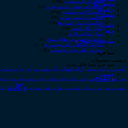
انتشارات قوه قضاییه
(۱۳۸)
ارتباط با ما
پژوهشکده حقوق و قانون ایران
(۶)
درباره ما
پژوهشگاه قوه قضاییه
(۲۹۷)
پشتیبانی
دادگستری استان تهران
(۲۲)
دادگستری سایر استان‌ها
(۱۹)
عضویت
دیوان عالی کشور
(۴۴)
ورود
دیوان عدالت اداری
(۱۱)
سازمان قضایی نیروهای مسلح
(۱)
سبد خرید /
۰
تومان
0
معاونت حقوقی ریاست‌جمهوری
(۱۰)
معاونت راهبردی قوه قضاییه
(۴)
سبد خرید
برچسب محصولات
سبد خرید شما خالی است.
آرای قضایی
آرای حقوقی
آرای جزایی
اجرای احکام
آرای وحدت رویه
اجاره
اج
عضویت
حقوقی
0
داوری
دیوا
حق_کسب
حوادث_رانندگی
خلع_ید
دعاوی_تصرف
دعاوی_طاری
وکالت
نظریه_های_مشورتی
مسئولیت_مدنی
نظام قضایی
وکیل
مشروح مذاکرات