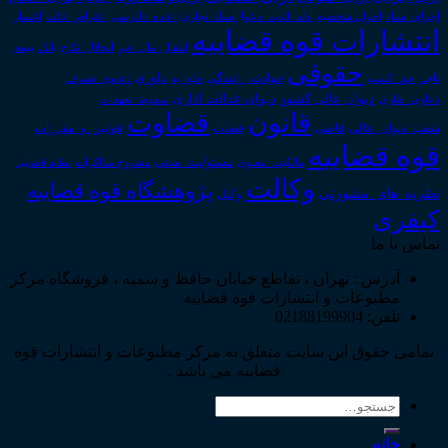
اجرای اسناد
احوال شخصیه
اسناد_تجاری
اعتراض_ثالث
اعسار
ادله_اثبات_دعوا
اعاده_دادرسی
انتشارات قوه قضاییه
انتقال_مال_غیر
انحلال_نکاح
بانک
بیمه
حقوقی
داوری
تاجر
حق_کسب
حوادث_رانندگی
خلع_ید
دعاوی_تصرف
دیوان عدالت اداری
دیوان عالی کشور
سقوط_تعهدات
دعاوی_طاری
قانون
قضاوت
قوانین_و_مقررات
شعب_دیوان_عالی
قاضی
قضات
قوه قضاییه
مالکیت_معنوی
مسئولیت_مدنی
نظام قضایی
مشروح مذاکرات
وکالت
پژوهشگاه قوه قضاییه
نظریه_های_مشورتی
وکیل
کیفری
تماس با ما
آدرس : تهران ، تقاطع خیابان حافظ و سمیه ، فروشگاه مرکز
مطبوعات و انتشارات قوه قضاییه
تلفن: 02188199904
تمامی حقوق این سایت متعلق به مرکز مطبوعات و انتشارات قوه
قضاییه می باشد .
جستجو
برای:
خانه