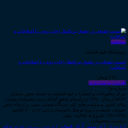
مشاهده
پژوهشگاه قوه قضاییه
امنیت حقوقی در حقوق بین‌الملل (چاپ دوم ـ با اصلاحات و
اضافات)
۲۲۶,۰۰۰
تومان
افزودن به سبد خرید
درباره ما
مرکز مطبوعات و انتشارات قوه قضاییه به استناد مجوز شماره
۵۸۸۴ از سال ۱۳۸۰ در راستای تحقق اهداف سند چشم‌انداز بیست
ساله کشور و سیاست‌های کلی دستگاه قضایی مبنی بر ارتقاء دانش
حقوقی جامعه و ترویج فرهنگ قانونمداری (بند ۱۶ و ۱۰) ابلاغیه
۱۳۸۱/۷/۲۸ شروع به فعالیت نمود...
برچسب محصولات
آرای قضایی
آرای حقوقی
آرای جزایی
اجرای احکام
آرای وحدت رویه
اجاره