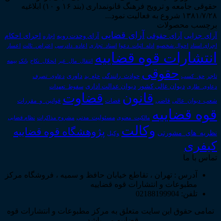
حقوقی جامعه و ترویج فرهنگ قانونمداری (بند ۱۶ و ۱۰) ابلاغیه
۱۳۸۱/۷/۲۸ شروع به فعالیت نمود...
برچسب محصولات
آرای قضایی
آرای حقوقی
آرای جزایی
اجرای احکام
آرای وحدت رویه
اجاره
اجرای اسناد
احوال شخصیه
اسناد_تجاری
اعتراض_ثالث
اعسار
ادله_اثبات_دعوا
اعاده_دادرسی
انتشارات قوه قضاییه
انتقال_مال_غیر
انحلال_نکاح
بانک
بیمه
حقوقی
داوری
تاجر
حق_کسب
حوادث_رانندگی
خلع_ید
دعاوی_تصرف
دیوان عدالت اداری
دیوان عالی کشور
سقوط_تعهدات
دعاوی_طاری
قانون
قضاوت
قوانین_و_مقررات
شعب_دیوان_عالی
قاضی
قضات
قوه قضاییه
مالکیت_معنوی
مسئولیت_مدنی
نظام قضایی
مشروح مذاکرات
وکالت
پژوهشگاه قوه قضاییه
نظریه_های_مشورتی
وکیل
کیفری
تماس با ما
آدرس : تهران ، تقاطع خیابان حافظ و سمیه ، فروشگاه مرکز
مطبوعات و انتشارات قوه قضاییه
تلفن: 02188199904
تمامی حقوق این سایت متعلق به مرکز مطبوعات و انتشارات قوه
قضاییه می باشد .