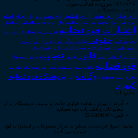
۱۳۸۱/۷/۲۸ شروع به فعالیت نمود...
برچسب محصولات
آرای قضایی
آرای حقوقی
آرای جزایی
اجرای احکام
آرای وحدت رویه
اجاره
اجرای اسناد
احوال شخصیه
اسناد_تجاری
اعتراض_ثالث
اعسار
ادله_اثبات_دعوا
اعاده_دادرسی
انتشارات قوه قضاییه
انتقال_مال_غیر
انحلال_نکاح
بانک
بیمه
حقوقی
داوری
تاجر
حق_کسب
حوادث_رانندگی
خلع_ید
دعاوی_تصرف
دیوان عدالت اداری
دیوان عالی کشور
سقوط_تعهدات
دعاوی_طاری
قانون
قضاوت
قوانین_و_مقررات
شعب_دیوان_عالی
قاضی
قضات
قوه قضاییه
مالکیت_معنوی
مسئولیت_مدنی
نظام قضایی
مشروح مذاکرات
وکالت
پژوهشگاه قوه قضاییه
نظریه_های_مشورتی
وکیل
کیفری
تماس با ما
آدرس : تهران ، تقاطع خیابان حافظ و سمیه ، فروشگاه مرکز
مطبوعات و انتشارات قوه قضاییه
تلفن: 02188199904
تمامی حقوق این سایت متعلق به مرکز مطبوعات و انتشارات قوه
قضاییه می باشد .