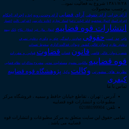
۱۳۸۱/۷/۲۸ شروع به فعالیت نمود...
برچسب محصولات
آرای قضایی
آرای حقوقی
آرای جزایی
اجرای احکام
آرای وحدت رویه
اجاره
اجرای اسناد
احوال شخصیه
اسناد_تجاری
اعتراض_ثالث
اعسار
ادله_اثبات_دعوا
اعاده_دادرسی
انتشارات قوه قضاییه
انتقال_مال_غیر
انحلال_نکاح
بانک
بیمه
حقوقی
داوری
تاجر
حق_کسب
حوادث_رانندگی
خلع_ید
دعاوی_تصرف
دیوان عدالت اداری
دیوان عالی کشور
سقوط_تعهدات
دعاوی_طاری
قانون
قضاوت
قوانین_و_مقررات
شعب_دیوان_عالی
قاضی
قضات
قوه قضاییه
مالکیت_معنوی
مسئولیت_مدنی
نظام قضایی
مشروح مذاکرات
وکالت
پژوهشگاه قوه قضاییه
نظریه_های_مشورتی
وکیل
کیفری
تماس با ما
آدرس : تهران ، تقاطع خیابان حافظ و سمیه ، فروشگاه مرکز
مطبوعات و انتشارات قوه قضاییه
تلفن: 02188199904
تمامی حقوق این سایت متعلق به مرکز مطبوعات و انتشارات قوه
قضاییه می باشد .