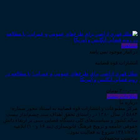
مشاهده
در انبار موجود نمی باشد
انتشارات قوه قضاییه
تملك قهري اراضي براي طرح‌هاي عمومي و عمراني؛ با مطالعه در
رويه قضايي انگليس و آمريكا
۳۰۰,۰۰۰
تومان
اطلاعات بیشتر
درباره ما
مرکز مطبوعات و انتشارات قوه قضاییه به استناد مجوز شماره
۵۸۸۴ از سال ۱۳۸۰ در راستای تحقق اهداف سند چشم‌انداز بیست
ساله کشور و سیاست‌های کلی دستگاه قضایی مبنی بر ارتقاء دانش
حقوقی جامعه و ترویج فرهنگ قانونمداری (بند ۱۶ و ۱۰) ابلاغیه
۱۳۸۱/۷/۲۸ شروع به فعالیت نمود...
برچسب محصولات