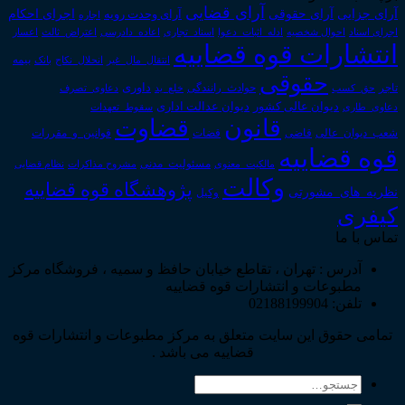
آرای قضایی
آرای حقوقی
آرای جزایی
اجرای احکام
آرای وحدت رویه
اجاره
اجرای اسناد
احوال شخصیه
اسناد_تجاری
اعتراض_ثالث
اعسار
ادله_اثبات_دعوا
اعاده_دادرسی
انتشارات قوه قضاییه
انتقال_مال_غیر
انحلال_نکاح
بانک
بیمه
حقوقی
داوری
تاجر
حق_کسب
حوادث_رانندگی
خلع_ید
دعاوی_تصرف
دیوان عدالت اداری
دیوان عالی کشور
سقوط_تعهدات
دعاوی_طاری
قانون
قضاوت
قوانین_و_مقررات
شعب_دیوان_عالی
قاضی
قضات
قوه قضاییه
مالکیت_معنوی
مسئولیت_مدنی
نظام قضایی
مشروح مذاکرات
وکالت
پژوهشگاه قوه قضاییه
نظریه_های_مشورتی
وکیل
کیفری
تماس با ما
آدرس : تهران ، تقاطع خیابان حافظ و سمیه ، فروشگاه مرکز
مطبوعات و انتشارات قوه قضاییه
تلفن: 02188199904
تمامی حقوق این سایت متعلق به مرکز مطبوعات و انتشارات قوه
قضاییه می باشد .
جستجو
برای: