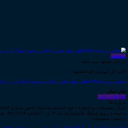
مشاهده
در انبار موجود نمی باشد
اداره کل آموزش قوه قضاییه
تحلیلی بر ماده ۴۵ الحاقی مواد مخدر با تکیه بر نحوه اعمال آن در مراجع قضایی (دکتر حسین اعظمی چهاربرج)
چاپ تمام
اطلاعات بیشتر
درباره ما
جامعه و ترویج فرهنگ قانونمداری (بند ۱۶ و ۱۰) ابلاغیه ۱۳۸۱/۷/۲۸ شروع به فعالیت نمود...
برچسب محصولات
آرای قضایی
آرای حقوقی
آرای جزایی
اجرای احکام
آرای وحدت رویه
اجاره
اج