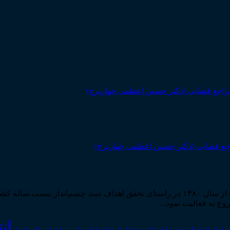
مرکز مطبوعات و انتشارات قوه قضاییه به استناد مجوز شماره ۵۸۸۴ از سال ۱۳۸۰ در راستا
ان
رای اسناد
احوال شخصیه
اسناد_تجاری
اعتراض_ثالث
اعسار
ادله_اثبات_دعوا
اعاده_دادرسی