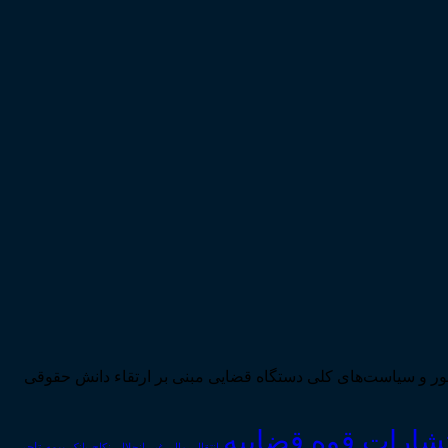
ی تحقق اهداف سند چشم‌انداز بیست ساله کشور و سیاست‌های کلی دستگاه قضایی مبنی بر ارتقاء دانش حقوقی
تشارات قوه قضاییه
انتقال_مال_غیر
انحلال_نکاح
بانک
بیمه
تاجر