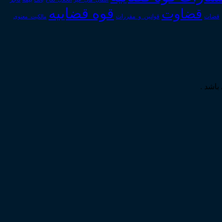
قوه قضاییه
قضاوت
قوانین_و_مقررات
قضات
مالکیت_معنوی
باشد .