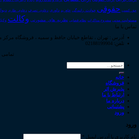
حقوقی
داوری
دیوا
حق_کسب
حوادث_رانندگی
خلع_ید
دعاوی_تصرف
دعاوی_طاری
وکالت
نظریه_های_مشورتی
مسئولیت_مدنی
نظام قضایی
وکیل
مشروح مذاکرات
تماس با ما
آدرس : تهران ، تقاطع خیابان حافظ و سمیه ، فروشگاه مرکز 
تلفن: 02188199904
تمامی ح
جستجو
برای:
خانه
فروشگاه
پذیرش اثر
ارتباط با ما
درباره ما
پشتیبانی
ورود
ورود
نام کاربری یا آدرس ایمیل
*