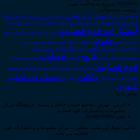
۱۳۸۱/۷/۲۸ شروع به فعالیت نمود...
برچسب محصولات
آرای قضایی
آرای حقوقی
آرای جزایی
اجرای احکام
آرای وحدت رویه
اجاره
اجرای اسناد
احوال شخصیه
اسناد_تجاری
اعتراض_ثالث
اعسار
ادله_اثبات_دعوا
اعاده_دادرسی
انتشارات قوه قضاییه
انتقال_مال_غیر
انحلال_نکاح
بانک
بیمه
حقوقی
داوری
تاجر
حق_کسب
حوادث_رانندگی
خلع_ید
دعاوی_تصرف
دیوان عدالت اداری
دیوان عالی کشور
سقوط_تعهدات
دعاوی_طاری
قانون
قضاوت
قوانین_و_مقررات
شعب_دیوان_عالی
قاضی
قضات
قوه قضاییه
مالکیت_معنوی
مسئولیت_مدنی
نظام قضایی
مشروح مذاکرات
وکالت
پژوهشگاه قوه قضاییه
نظریه_های_مشورتی
وکیل
کیفری
تماس با ما
آدرس : تهران ، تقاطع خیابان حافظ و سمیه ، فروشگاه مرکز
مطبوعات و انتشارات قوه قضاییه
تلفن: 02188199904
تمامی حقوق این سایت متعلق به مرکز مطبوعات و انتشارات قوه
قضاییه می باشد .