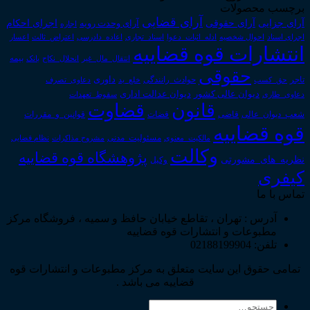
برچسب محصولات
آرای قضایی
آرای حقوقی
آرای جزایی
اجرای احکام
آرای وحدت رویه
اجاره
اجرای اسناد
احوال شخصیه
اسناد_تجاری
اعتراض_ثالث
اعسار
ادله_اثبات_دعوا
اعاده_دادرسی
انتشارات قوه قضاییه
انتقال_مال_غیر
انحلال_نکاح
بانک
بیمه
حقوقی
داوری
تاجر
حق_کسب
حوادث_رانندگی
خلع_ید
دعاوی_تصرف
دیوان عدالت اداری
دیوان عالی کشور
سقوط_تعهدات
دعاوی_طاری
قانون
قضاوت
قوانین_و_مقررات
شعب_دیوان_عالی
قاضی
قضات
قوه قضاییه
مالکیت_معنوی
مسئولیت_مدنی
نظام قضایی
مشروح مذاکرات
وکالت
پژوهشگاه قوه قضاییه
نظریه_های_مشورتی
وکیل
کیفری
تماس با ما
آدرس : تهران ، تقاطع خیابان حافظ و سمیه ، فروشگاه مرکز
مطبوعات و انتشارات قوه قضاییه
تلفن: 02188199904
تمامی حقوق این سایت متعلق به مرکز مطبوعات و انتشارات قوه
قضاییه می باشد .
جستجو