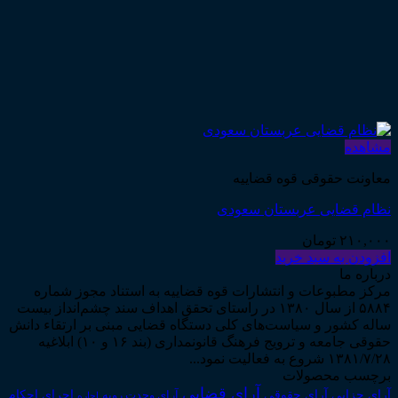
مشاهده
معاونت حقوقی قوه قضاییه
نظام قضایی عربستان سعودی
۲۱۰,۰۰۰
تومان
افزودن به سبد خرید
درباره ما
مرکز مطبوعات و انتشارات قوه قضاییه به استناد مجوز شماره
۵۸۸۴ از سال ۱۳۸۰ در راستای تحقق اهداف سند چشم‌انداز بیست
ساله کشور و سیاست‌های کلی دستگاه قضایی مبنی بر ارتقاء دانش
حقوقی جامعه و ترویج فرهنگ قانونمداری (بند ۱۶ و ۱۰) ابلاغیه
۱۳۸۱/۷/۲۸ شروع به فعالیت نمود...
برچسب محصولات
آرای قضایی
آرای حقوقی
آرای جزایی
اجرای احکام
آرای وحدت رویه
اجاره