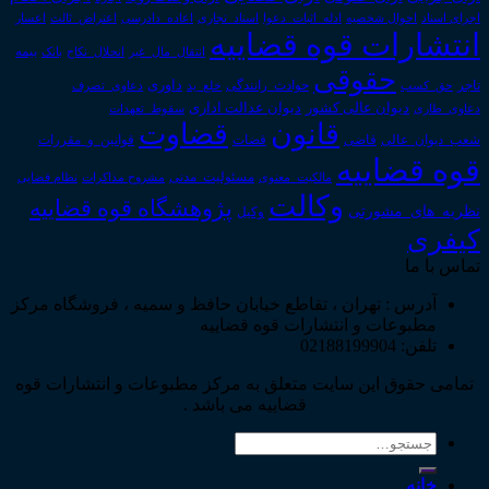
اجرای اسناد
احوال شخصیه
اسناد_تجاری
اعتراض_ثالث
اعسار
ادله_اثبات_دعوا
اعاده_دادرسی
انتشارات قوه قضاییه
انتقال_مال_غیر
انحلال_نکاح
بانک
بیمه
حقوقی
داوری
تاجر
حق_کسب
حوادث_رانندگی
خلع_ید
دعاوی_تصرف
دیوان عدالت اداری
دیوان عالی کشور
سقوط_تعهدات
دعاوی_طاری
قانون
قضاوت
قوانین_و_مقررات
شعب_دیوان_عالی
قاضی
قضات
قوه قضاییه
مالکیت_معنوی
مسئولیت_مدنی
نظام قضایی
مشروح مذاکرات
وکالت
پژوهشگاه قوه قضاییه
نظریه_های_مشورتی
وکیل
کیفری
تماس با ما
آدرس : تهران ، تقاطع خیابان حافظ و سمیه ، فروشگاه مرکز
مطبوعات و انتشارات قوه قضاییه
تلفن: 02188199904
تمامی حقوق این سایت متعلق به مرکز مطبوعات و انتشارات قوه
قضاییه می باشد .
جستجو
برای:
خانه