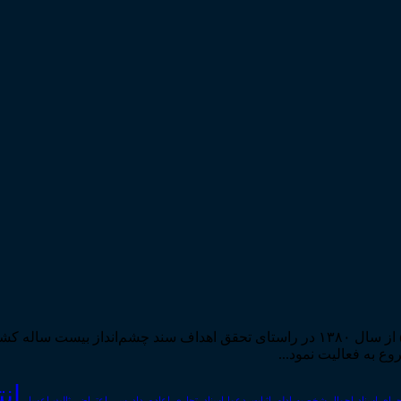
مرکز مطبوعات و انتشارات قوه قضاییه به استناد مجوز شماره ۵۸۸۴ از سال ۱۳۸۰ در راستا
ان
رای اسناد
احوال شخصیه
اسناد_تجاری
اعتراض_ثالث
اعسار
ادله_اثبات_دعوا
اعاده_دادرسی