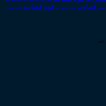
قوه قضاییه
قضاوت
قوانین_و_مقررات
قضات
مالکیت_معنوی
باشد .