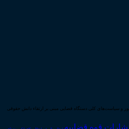
ی تحقق اهداف سند چشم‌انداز بیست ساله کشور و سیاست‌های کلی دستگاه قضایی مبنی بر ارتقاء دانش حقوقی
تشارات قوه قضاییه
انتقال_مال_غیر
انحلال_نکاح
بانک
بیمه
تاجر