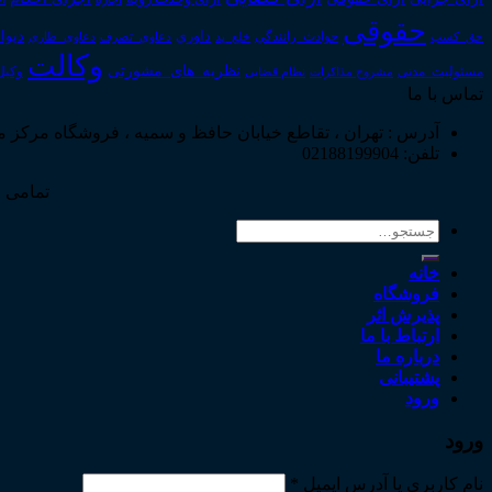
حقوقی
داوری
دیوا
حق_کسب
حوادث_رانندگی
خلع_ید
دعاوی_تصرف
دعاوی_طاری
وکالت
نظریه_های_مشورتی
مسئولیت_مدنی
نظام قضایی
وکیل
مشروح مذاکرات
تماس با ما
آدرس : تهران ، تقاطع خیابان حافظ و سمیه ، فروشگاه مرکز 
تلفن: 02188199904
تمامی ح
جستجو
برای:
خانه
فروشگاه
پذیرش اثر
ارتباط با ما
درباره ما
پشتیبانی
ورود
ورود
نام کاربری یا آدرس ایمیل
*