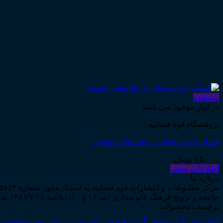
مشاهده
در انبار موجود نمی باشد
پژوهشگاه قوه قضاییه
قضات غیرحرفه‌ای در نظام‌های حقوقی
۲۵,۰۰۰
تومان
اطلاعات بیشتر
درباره ما
جامعه و ترویج فرهنگ قانونمداری (بند ۱۶ و ۱۰) ابلاغیه ۱۳۸۱/۷/۲۸ شروع به فعالیت نمود...
برچسب محصولات
آرای قضایی
آرای حقوقی
آرای جزایی
اجرای احکام
آرای وحدت رویه
اجاره
اج