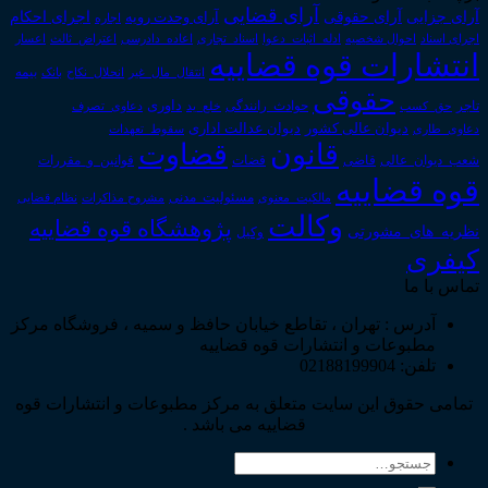
آرای قضایی
آرای حقوقی
آرای جزایی
اجرای احکام
آرای وحدت رویه
اجاره
اجرای اسناد
احوال شخصیه
اسناد_تجاری
اعتراض_ثالث
اعسار
ادله_اثبات_دعوا
اعاده_دادرسی
انتشارات قوه قضاییه
انتقال_مال_غیر
انحلال_نکاح
بانک
بیمه
حقوقی
داوری
تاجر
حق_کسب
حوادث_رانندگی
خلع_ید
دعاوی_تصرف
دیوان عدالت اداری
دیوان عالی کشور
سقوط_تعهدات
دعاوی_طاری
قانون
قضاوت
قوانین_و_مقررات
شعب_دیوان_عالی
قاضی
قضات
قوه قضاییه
مالکیت_معنوی
مسئولیت_مدنی
نظام قضایی
مشروح مذاکرات
وکالت
پژوهشگاه قوه قضاییه
نظریه_های_مشورتی
وکیل
کیفری
تماس با ما
آدرس : تهران ، تقاطع خیابان حافظ و سمیه ، فروشگاه مرکز
مطبوعات و انتشارات قوه قضاییه
تلفن: 02188199904
تمامی حقوق این سایت متعلق به مرکز مطبوعات و انتشارات قوه
قضاییه می باشد .
جستجو
برای: