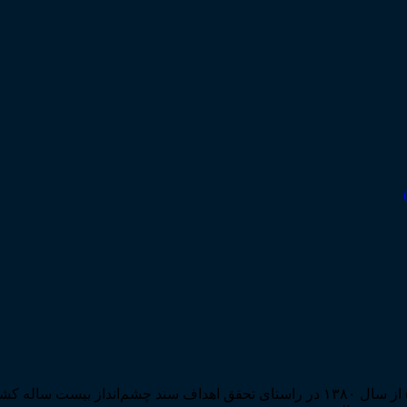
مرکز مطبوعات و انتشارات قوه قضاییه به استناد مجوز شماره ۵۸۸۴ از سال ۱۳۸۰ در راستا