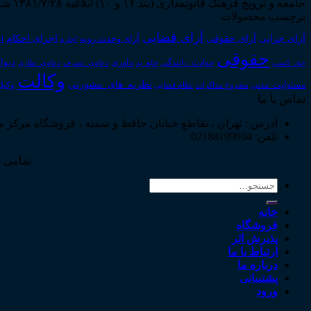
جامعه و ترویج فرهنگ قانونمداری (بند ۱۶ و ۱۰) ابلاغیه ۱۳۸۱/۷/۲۸ شروع به فعالیت نمود...
برچسب محصولات
آرای قضایی
آرای حقوقی
آرای جزایی
اجرای احکام
آرای وحدت رویه
اجاره
اج
حقوقی
داوری
دیوا
حق_کسب
حوادث_رانندگی
خلع_ید
دعاوی_تصرف
دعاوی_طاری
وکالت
نظریه_های_مشورتی
مسئولیت_مدنی
نظام قضایی
وکیل
مشروح مذاکرات
تماس با ما
آدرس : تهران ، تقاطع خیابان حافظ و سمیه ، فروشگاه مرکز 
تلفن: 02188199904
تمامی ح
جستجو
برای:
خانه
فروشگاه
پذیرش اثر
ارتباط با ما
درباره ما
پشتیبانی
ورود