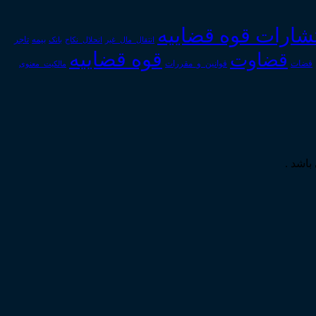
تشارات قوه قضاییه
انتقال_مال_غیر
انحلال_نکاح
بانک
بیمه
تاجر
قوه قضاییه
قضاوت
قوانین_و_مقررات
قضات
مالکیت_معنوی
باشد .