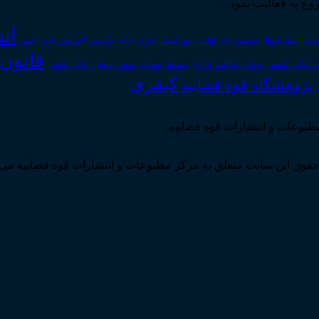
ان
رای اسناد
احوال شخصیه
اسناد_تجاری
اعتراض_ثالث
اعسار
ادله_اثبات_دعوا
اعاده_دادرسی
قانون
دیوان عدالت اداری
ن عالی کشور
سقوط_تعهدات
شعب_دیوان_عالی
قاضی
کیفری
پژوهشگاه قوه قضاییه
مطبوعات و انتشارات قوه قضاییه
قوق این سایت متعلق به مرکز مطبوعات و انتشارات قوه قضاییه می 