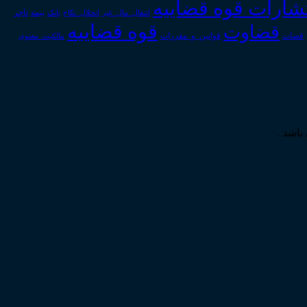
تشارات قوه قضاییه
انتقال_مال_غیر
انحلال_نکاح
بانک
بیمه
تاجر
قوه قضاییه
قضاوت
قوانین_و_مقررات
قضات
مالکیت_معنوی
باشد .