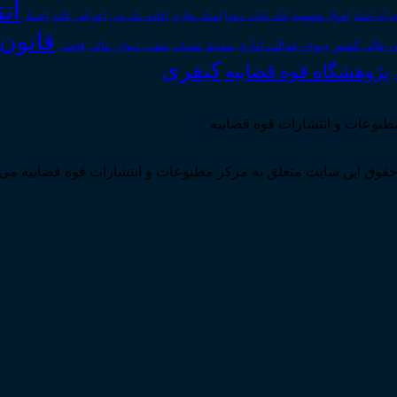
ان
رای اسناد
احوال شخصیه
اسناد_تجاری
اعتراض_ثالث
اعسار
ادله_اثبات_دعوا
اعاده_دادرسی
قانون
دیوان عدالت اداری
ن عالی کشور
سقوط_تعهدات
شعب_دیوان_عالی
قاضی
کیفری
پژوهشگاه قوه قضاییه
مطبوعات و انتشارات قوه قضاییه
قوق این سایت متعلق به مرکز مطبوعات و انتشارات قوه قضاییه می 