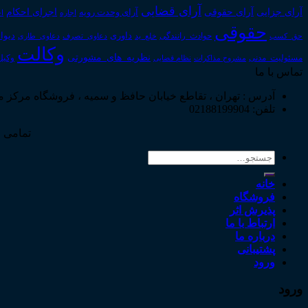
آرای قضایی
آرای حقوقی
آرای جزایی
اجرای احکام
آرای وحدت رویه
اجاره
اج
حقوقی
داوری
دیوا
حق_کسب
حوادث_رانندگی
خلع_ید
دعاوی_تصرف
دعاوی_طاری
وکالت
نظریه_های_مشورتی
مسئولیت_مدنی
نظام قضایی
وکیل
مشروح مذاکرات
تماس با ما
آدرس : تهران ، تقاطع خیابان حافظ و سمیه ، فروشگاه مرکز 
تلفن: 02188199904
تمامی ح
جستجو
برای:
خانه
فروشگاه
پذیرش اثر
ارتباط با ما
درباره ما
پشتیبانی
ورود
ورود