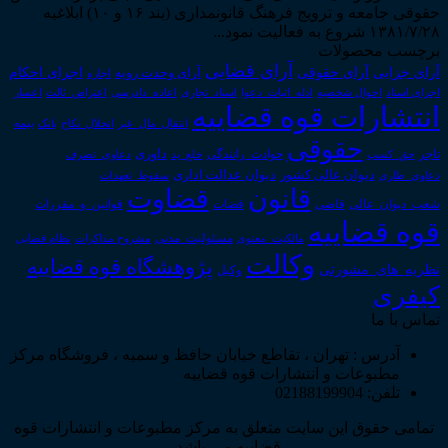
حقوقی جامعه و ترویج فرهنگ قانونمداری (بند ۱۶ و ۱۰) ابلاغیه
۱۳۸۱/۷/۲۸ شروع به فعالیت نمود...
برچسب محصولات
آرای قضایی
آرای حقوقی
آرای جزایی
اجرای احکام
آرای وحدت رویه
اجاره
اجرای اسناد
احوال شخصیه
اسناد_تجاری
اعتراض_ثالث
اعسار
ادله_اثبات_دعوا
اعاده_دادرسی
انتشارات قوه قضاییه
انتقال_مال_غیر
انحلال_نکاح
بانک
بیمه
حقوقی
داوری
تاجر
حق_کسب
حوادث_رانندگی
خلع_ید
دعاوی_تصرف
دیوان عدالت اداری
دیوان عالی کشور
سقوط_تعهدات
دعاوی_طاری
قانون
قضاوت
قوانین_و_مقررات
شعب_دیوان_عالی
قاضی
قضات
قوه قضاییه
مالکیت_معنوی
مسئولیت_مدنی
نظام قضایی
مشروح مذاکرات
وکالت
پژوهشگاه قوه قضاییه
نظریه_های_مشورتی
وکیل
کیفری
تماس با ما
آدرس : تهران ، تقاطع خیابان حافظ و سمیه ، فروشگاه مرکز
مطبوعات و انتشارات قوه قضاییه
تلفن: 02188199904
تمامی حقوق این سایت متعلق به مرکز مطبوعات و انتشارات قوه
قضاییه می باشد .