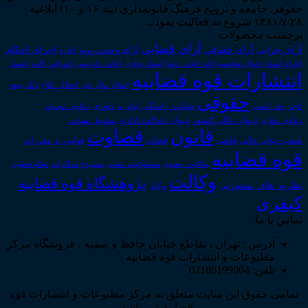
حقوقی جامعه و ترویج فرهنگ قانونمداری (بند ۱۶ و ۱۰) ابلاغیه
۱۳۸۱/۷/۲۸ شروع به فعالیت نمود...
برچسب محصولات
آرای قضایی
آرای حقوقی
آرای جزایی
اجرای احکام
آرای وحدت رویه
اجاره
اجرای اسناد
احوال شخصیه
اسناد_تجاری
اعتراض_ثالث
اعسار
ادله_اثبات_دعوا
اعاده_دادرسی
انتشارات قوه قضاییه
انتقال_مال_غیر
انحلال_نکاح
بانک
بیمه
حقوقی
داوری
تاجر
حق_کسب
حوادث_رانندگی
خلع_ید
دعاوی_تصرف
دیوان عدالت اداری
دیوان عالی کشور
سقوط_تعهدات
دعاوی_طاری
قانون
قضاوت
قوانین_و_مقررات
شعب_دیوان_عالی
قاضی
قضات
قوه قضاییه
مالکیت_معنوی
مسئولیت_مدنی
نظام قضایی
مشروح مذاکرات
وکالت
پژوهشگاه قوه قضاییه
نظریه_های_مشورتی
وکیل
کیفری
تماس با ما
آدرس : تهران ، تقاطع خیابان حافظ و سمیه ، فروشگاه مرکز
مطبوعات و انتشارات قوه قضاییه
تلفن: 02188199904
تمامی حقوق این سایت متعلق به مرکز مطبوعات و انتشارات قوه
قضاییه می باشد .