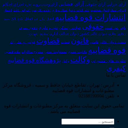
آرای قضایی
آرای حقوقی
آرای جزایی
اجرای احکام
آرای وحدت رویه
اجاره
اجرای اسناد
احوال شخصیه
اسناد_تجاری
اعتراض_ثالث
اعسار
ادله_اثبات_دعوا
اعاده_دادرسی
انتشارات قوه قضاییه
انتقال_مال_غیر
انحلال_نکاح
بانک
بیمه
حقوقی
داوری
تاجر
حق_کسب
حوادث_رانندگی
خلع_ید
دعاوی_تصرف
دیوان عدالت اداری
دیوان عالی کشور
سقوط_تعهدات
دعاوی_طاری
قانون
قضاوت
قوانین_و_مقررات
شعب_دیوان_عالی
قاضی
قضات
قوه قضاییه
مالکیت_معنوی
مسئولیت_مدنی
نظام قضایی
مشروح مذاکرات
وکالت
پژوهشگاه قوه قضاییه
نظریه_های_مشورتی
وکیل
کیفری
تماس با ما
آدرس : تهران ، تقاطع خیابان حافظ و سمیه ، فروشگاه مرکز
مطبوعات و انتشارات قوه قضاییه
تلفن: 02188199904
تمامی حقوق این سایت متعلق به مرکز مطبوعات و انتشارات قوه
قضاییه می باشد .
جستجو
برای: