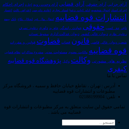
آرای قضایی
آرای حقوقی
آرای جزایی
اجرای احکام
آرای وحدت رویه
اجاره
اجرای اسناد
احوال شخصیه
اسناد_تجاری
اعتراض_ثالث
اعسار
ادله_اثبات_دعوا
اعاده_دادرسی
انتشارات قوه قضاییه
انتقال_مال_غیر
انحلال_نکاح
بانک
بیمه
حقوقی
داوری
تاجر
حق_کسب
حوادث_رانندگی
خلع_ید
دعاوی_تصرف
دیوان عدالت اداری
دیوان عالی کشور
سقوط_تعهدات
دعاوی_طاری
قانون
قضاوت
قوانین_و_مقررات
شعب_دیوان_عالی
قاضی
قضات
قوه قضاییه
مالکیت_معنوی
مسئولیت_مدنی
نظام قضایی
مشروح مذاکرات
وکالت
پژوهشگاه قوه قضاییه
نظریه_های_مشورتی
وکیل
کیفری
تماس با ما
آدرس : تهران ، تقاطع خیابان حافظ و سمیه ، فروشگاه مرکز
مطبوعات و انتشارات قوه قضاییه
تلفن: 02188199904
تمامی حقوق این سایت متعلق به مرکز مطبوعات و انتشارات قوه
قضاییه می باشد .
جستجو
برای: