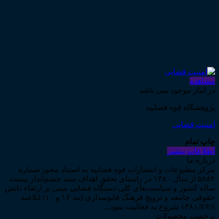
مشاهده
در انبار موجود نمی باشد
پژوهشگاه قوه قضاییه
امنیت قضایی
چاپ تمام
اطلاعات بیشتر
درباره ما
مرکز مطبوعات و انتشارات قوه قضاییه به استناد مجوز شماره
۵۸۸۴ از سال ۱۳۸۰ در راستای تحقق اهداف سند چشم‌انداز بیست
ساله کشور و سیاست‌های کلی دستگاه قضایی مبنی بر ارتقاء دانش
حقوقی جامعه و ترویج فرهنگ قانونمداری (بند ۱۶ و ۱۰) ابلاغیه
۱۳۸۱/۷/۲۸ شروع به فعالیت نمود...
برچسب محصولات