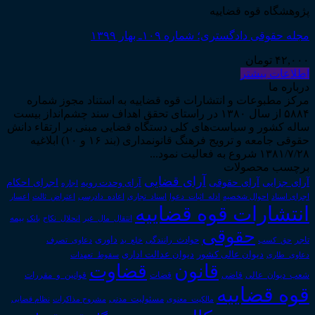
پژوهشگاه قوه قضاییه
مجله حقوقی دادگستری؛ شماره ۱۰۹ـ بهار ۱۳۹۹
۴۲,۰۰۰
تومان
اطلاعات بیشتر
درباره ما
مرکز مطبوعات و انتشارات قوه قضاییه به استناد مجوز شماره
۵۸۸۴ از سال ۱۳۸۰ در راستای تحقق اهداف سند چشم‌انداز بیست
ساله کشور و سیاست‌های کلی دستگاه قضایی مبنی بر ارتقاء دانش
حقوقی جامعه و ترویج فرهنگ قانونمداری (بند ۱۶ و ۱۰) ابلاغیه
۱۳۸۱/۷/۲۸ شروع به فعالیت نمود...
برچسب محصولات
آرای قضایی
آرای حقوقی
آرای جزایی
اجرای احکام
آرای وحدت رویه
اجاره
اجرای اسناد
احوال شخصیه
اسناد_تجاری
اعتراض_ثالث
اعسار
ادله_اثبات_دعوا
اعاده_دادرسی
انتشارات قوه قضاییه
انتقال_مال_غیر
انحلال_نکاح
بانک
بیمه
حقوقی
داوری
تاجر
حق_کسب
حوادث_رانندگی
خلع_ید
دعاوی_تصرف
دیوان عدالت اداری
دیوان عالی کشور
سقوط_تعهدات
دعاوی_طاری
قانون
قضاوت
قوانین_و_مقررات
شعب_دیوان_عالی
قاضی
قضات
قوه قضاییه
مالکیت_معنوی
مسئولیت_مدنی
نظام قضایی
مشروح مذاکرات