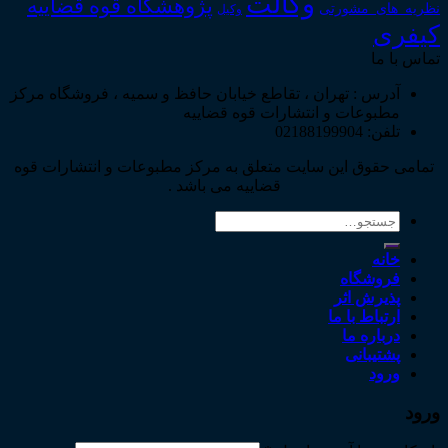
وکالت
پژوهشگاه قوه قضاییه
نظریه_های_مشورتی
وکیل
کیفری
تماس با ما
آدرس : تهران ، تقاطع خیابان حافظ و سمیه ، فروشگاه مرکز
مطبوعات و انتشارات قوه قضاییه
تلفن: 02188199904
تمامی حقوق این سایت متعلق به مرکز مطبوعات و انتشارات قوه
قضاییه می باشد .
جستجو
برای:
خانه
فروشگاه
پذیرش اثر
ارتباط با ما
درباره ما
پشتیبانی
ورود
ورود