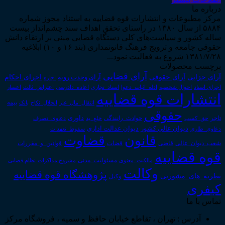
درباره ما
مرکز مطبوعات و انتشارات قوه قضاییه به استناد مجوز شماره
۵۸۸۴ از سال ۱۳۸۰ در راستای تحقق اهداف سند چشم‌انداز بیست
ساله کشور و سیاست‌های کلی دستگاه قضایی مبنی بر ارتقاء دانش
حقوقی جامعه و ترویج فرهنگ قانونمداری (بند ۱۶ و ۱۰) ابلاغیه
۱۳۸۱/۷/۲۸ شروع به فعالیت نمود...
برچسب محصولات
آرای قضایی
آرای حقوقی
آرای جزایی
اجرای احکام
آرای وحدت رویه
اجاره
اجرای اسناد
احوال شخصیه
اسناد_تجاری
اعتراض_ثالث
اعسار
ادله_اثبات_دعوا
اعاده_دادرسی
انتشارات قوه قضاییه
انتقال_مال_غیر
انحلال_نکاح
بانک
بیمه
حقوقی
داوری
تاجر
حق_کسب
حوادث_رانندگی
خلع_ید
دعاوی_تصرف
دیوان عدالت اداری
دیوان عالی کشور
سقوط_تعهدات
دعاوی_طاری
قانون
قضاوت
قوانین_و_مقررات
شعب_دیوان_عالی
قاضی
قضات
قوه قضاییه
مالکیت_معنوی
مسئولیت_مدنی
نظام قضایی
مشروح مذاکرات
وکالت
پژوهشگاه قوه قضاییه
نظریه_های_مشورتی
وکیل
کیفری
تماس با ما
آدرس : تهران ، تقاطع خیابان حافظ و سمیه ، فروشگاه مرکز