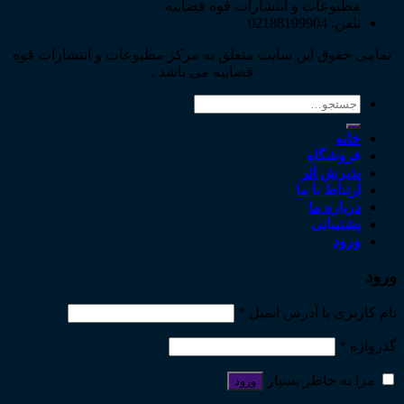
مطبوعات و انتشارات قوه قضاییه
تلفن: 02188199904
تمامی حقوق این سایت متعلق به مرکز مطبوعات و انتشارات قوه
قضاییه می باشد .
جستجو
برای:
خانه
فروشگاه
پذیرش اثر
ارتباط با ما
درباره ما
پشتیبانی
ورود
ورود
نام کاربری یا آدرس ایمیل
*
گذرواژه
*
مرا به خاطر بسپار
ورود