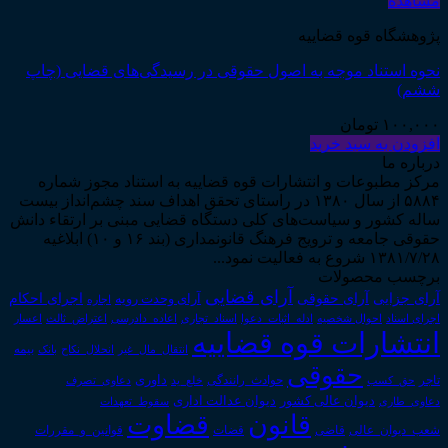
مشاهده
پژوهشگاه قوه قضاییه
نحوه استناد موجه به اصول حقوقی در رسیدگی‌های قضایی (چاپ
ششم)
۱۰۰,۰۰۰
تومان
افزودن به سبد خرید
درباره ما
مرکز مطبوعات و انتشارات قوه قضاییه به استناد مجوز شماره
۵۸۸۴ از سال ۱۳۸۰ در راستای تحقق اهداف سند چشم‌انداز بیست
ساله کشور و سیاست‌های کلی دستگاه قضایی مبنی بر ارتقاء دانش
حقوقی جامعه و ترویج فرهنگ قانونمداری (بند ۱۶ و ۱۰) ابلاغیه
۱۳۸۱/۷/۲۸ شروع به فعالیت نمود...
برچسب محصولات
آرای قضایی
آرای حقوقی
آرای جزایی
اجرای احکام
آرای وحدت رویه
اجاره
اجرای اسناد
احوال شخصیه
اسناد_تجاری
اعتراض_ثالث
اعسار
ادله_اثبات_دعوا
اعاده_دادرسی
انتشارات قوه قضاییه
انتقال_مال_غیر
انحلال_نکاح
بانک
بیمه
حقوقی
داوری
تاجر
حق_کسب
حوادث_رانندگی
خلع_ید
دعاوی_تصرف
دیوان عدالت اداری
دیوان عالی کشور
سقوط_تعهدات
دعاوی_طاری
قانون
قضاوت
قوانین_و_مقررات
شعب_دیوان_عالی
قاضی
قضات