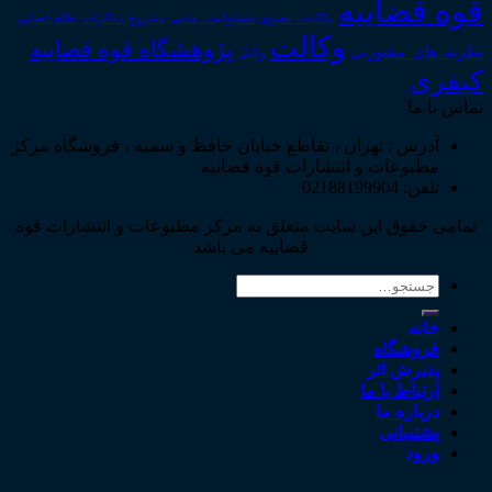
قوه قضاییه
مالکیت_معنوی
مسئولیت_مدنی
نظام قضایی
مشروح مذاکرات
وکالت
پژوهشگاه قوه قضاییه
نظریه_های_مشورتی
وکیل
کیفری
تماس با ما
آدرس : تهران ، تقاطع خیابان حافظ و سمیه ، فروشگاه مرکز
مطبوعات و انتشارات قوه قضاییه
تلفن: 02188199904
تمامی حقوق این سایت متعلق به مرکز مطبوعات و انتشارات قوه
قضاییه می باشد .
جستجو
برای:
خانه
فروشگاه
پذیرش اثر
ارتباط با ما
درباره ما
پشتیبانی
ورود