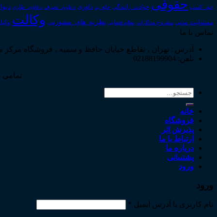
حقوقی
داوری
دیوا
حق_کسب
حوادث_رانندگی
خلع_ید
دعاوی_تصرف
دعاوی_طاری
وکالت
نظریه_های_مشورتی
مسئولیت_مدنی
نظام قضایی
وکیل
مشروح مذاکرات
تماس با ما
آدرس : تهران ، تقاطع خیابان حافظ و سمیه ، فروشگاه مرکز 
تلفن: 02188199904
تمامی ح
جستجو
برای:
خانه
فروشگاه
پذیرش اثر
ارتباط با ما
درباره ما
پشتیبانی
ورود
ورود
نام کاربری یا آدرس ایمیل
*