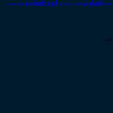
قوه قضاییه
قضاوت
قوانین_و_مقررات
قضات
مالکیت_معنوی
باشد .