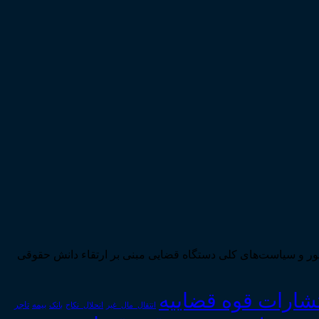
ی تحقق اهداف سند چشم‌انداز بیست ساله کشور و سیاست‌های کلی دستگاه قضایی مبنی بر ارتقاء دانش حقوقی
تشارات قوه قضاییه
انتقال_مال_غیر
انحلال_نکاح
بانک
بیمه
تاجر