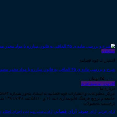
مشاهده
انتشارات قوه قضاییه
شرح و بررسی ماده ی ۴۵ الحاقی به قانون مبارزه با مواد مخدر مصوب ۱۳۹۶ (دکتر حسین ذبحی ـ چاپ سوم)
۲۵۰,۰۰۰
تومان
افزودن به سبد خرید
درباره ما
جامعه و ترویج فرهنگ قانونمداری (بند ۱۶ و ۱۰) ابلاغیه ۱۳۸۱/۷/۲۸ شروع به فعالیت نمود...
برچسب محصولات
آرای قضایی
آرای حقوقی
آرای جزایی
اجرای احکام
آرای وحدت رویه
اجاره
اج