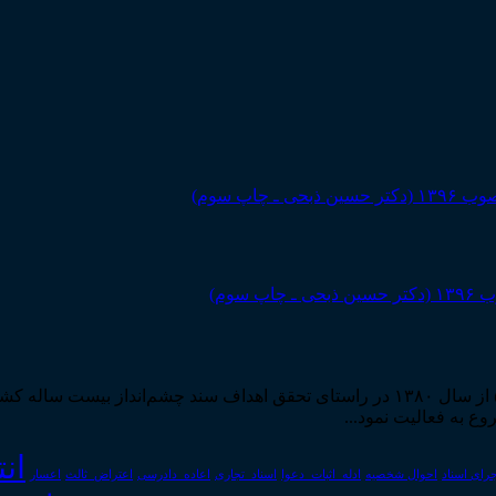
مرکز مطبوعات و انتشارات قوه قضاییه به استناد مجوز شماره ۵۸۸۴ از سال ۱۳۸۰ در راستا
ان
رای اسناد
احوال شخصیه
اسناد_تجاری
اعتراض_ثالث
اعسار
ادله_اثبات_دعوا
اعاده_دادرسی