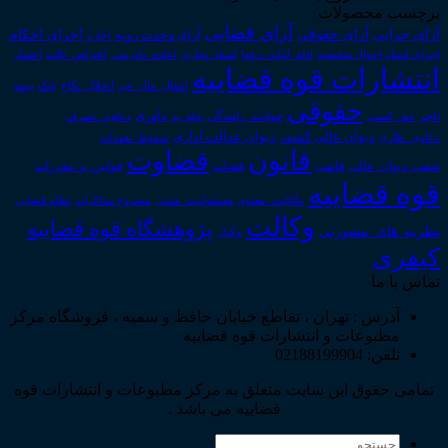
برچسب محصولات
آرای قضایی
آرای حقوقی
آرای جزایی
اجرای احکام
آرای وحدت رویه
اجاره
اجرای اسناد
احوال شخصیه
اسناد_تجاری
اعتراض_ثالث
اعسار
ادله_اثبات_دعوا
اعاده_دادرسی
انتشارات قوه قضاییه
انتقال_مال_غیر
انحلال_نکاح
بانک
بیمه
حقوقی
داوری
تاجر
حق_کسب
حوادث_رانندگی
خلع_ید
دعاوی_تصرف
دیوان عدالت اداری
دیوان عالی کشور
سقوط_تعهدات
دعاوی_طاری
قانون
قضاوت
قوانین_و_مقررات
شعب_دیوان_عالی
قاضی
قضات
قوه قضاییه
مالکیت_معنوی
مسئولیت_مدنی
نظام قضایی
مشروح مذاکرات
وکالت
پژوهشگاه قوه قضاییه
نظریه_های_مشورتی
وکیل
کیفری
تماس با ما
آدرس : تهران ، تقاطع خیابان حافظ و سمیه ، فروشگاه مرکز
مطبوعات و انتشارات قوه قضاییه
تلفن: 02188199904
تمامی حقوق این سایت متعلق به مرکز مطبوعات و انتشارات قوه
قضاییه می باشد .
جستجو