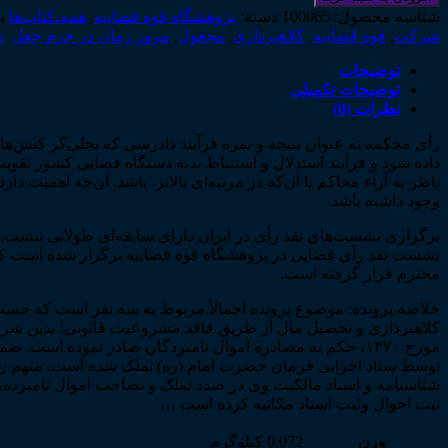
رأی
شناسه محصول:
100065
دسته:
پژوهشگاه قوه قضاییه
,
همه‌ـ‌کتاب‌ها
ب
15
شرکت
,
قوه قضاییه
,
کلاهبرداری
,
مجعول
,
مرور زمان در جرم جعل
,
ن
ـ
جعل،
توضیحات
استفاده
توضیحات تکمیلی
از
نظرات (0)
سند
مجعول
رأی محکمه به عنوان نتیجه و ثمره فرآیند دادرسی که تجلی‌گر کنش‌
و
داده شود و فرآیند استدلال و استنباط بدنة دستگاه قضایی کشور تقویت ی
کلاهبرداری
ناظر به آراء محاکم یا آن‌که در مرتبه‌ای بالاتر، باشد. آن‌چه اهمیت دا
عدد
وجود داشته باشد.
محترم قرار گرفته است.
خلاصه پرونده: موضوع پرونده اجمالاً مربوط به سه نفر است که حس
کلاهبرداری و تحصیل مال از طریق فاقد مشروعیت قانونی؛ بدین شرح که
مورخ ۱۳۷۰، حکم به مصادره اموال نامبردگان صادر نموده است.
توسط ستاد اجرایی فرمان حضرت امام (ره) تملک شده است. متهم ردی
شناسنامه و اسناد مالکیت وی در صدد تملک و تصاحب اموال نامبرده، 
ثبت احوال وثبت اسناد مکاتبه کرده است …
وزن
0.072 کیلوگرم