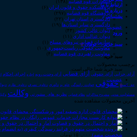
انتشارات قوه قضاییه
(۱۳۸)
ارتباط با ما
پژوهشکده حقوق و قانون ایران
(۶)
درباره ما
پژوهشگاه قوه قضاییه
(۲۹۷)
پشتیبانی
دادگستری استان تهران
(۲۲)
دادگستری سایر استان‌ها
(۱۹)
عضویت
دیوان عالی کشور
(۴۴)
ورود
دیوان عدالت اداری
(۱۱)
سازمان قضایی نیروهای مسلح
(۱)
سبد خرید /
۰
تومان
0
معاونت حقوقی ریاست‌جمهوری
(۱۰)
معاونت راهبردی قوه قضاییه
(۴)
سبد خرید
برچسب محصولات
سبد خرید شما خالی است.
آرای قضایی
آرای حقوقی
آرای جزایی
اجرای احکام
آرای وحدت رویه
اجاره
اج
عضویت
حقوقی
0
داوری
دیوا
حق_کسب
حوادث_رانندگی
خلع_ید
دعاوی_تصرف
دعاوی_طاری
وکالت
نظریه_های_مشورتی
مسئولیت_مدنی
نظام قضایی
وکیل
مشروح مذاکرات
آخرین محصولات مشاهده شده
محشای قانون 
آمار و احتمال در حقوق و
شخصیت متهم)
۱۵۰,۰۰۰
تومان