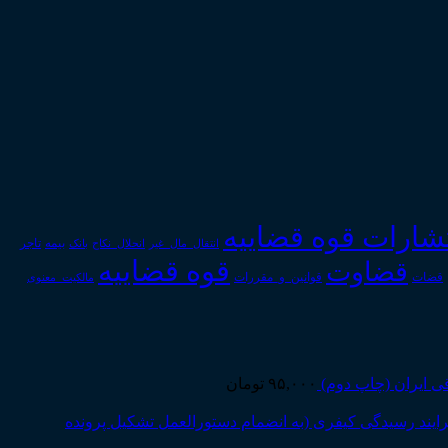
تشارات قوه قضاییه
انتقال_مال_غیر
انحلال_نکاح
بانک
بیمه
تاجر
قوه قضاییه
قضاوت
قوانین_و_مقررات
قضات
مالکیت_معنوی
 ایران (چاپ دوم)
۹۵,۰۰۰
تومان
یند رسیدگی کیفری (به انضمام دستورالعمل تشکیل پرونده