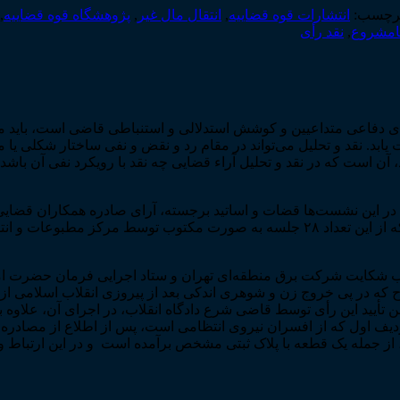
رچسب:
انتشارات قوه قضاییه
,
انتقال مال غیر
,
پژوهشگاه قوه قضاییه
,
امشروع
,
نقد رأی
های دفاعی متداعیین و کوشش استدلالی و استنباطی قاضی است، باید م
ابد. نقد و تحلیل می‌تواند در مقام رد و نقض و نفی ساختار شکلی یا ماه
رد، آن است که در نقد و تحلیل آراء قضایی چه نقد با رویکرد نفی آن باشد
نشست نقد رأی قضایی در پژوهشگاه قوه قضاییه برگزار شده است که از این تعداد ۲۸ جلسه
ب شکایت شرکت برق منطقه‌ای تهران و ستاد اجرایی فرمان حضرت اما
 در پی خروج زن و شوهری اندکی بعد از پیروزی انقلاب اسلامی از ایرا
 ضمن تأیید این رأی توسط قاضی شرع دادگاه انقلاب، در اجرای آن، علاوه 
ف اول که از افسران نیروی انتظامی است، پس از اطلاع از مصادره ا
از جمله یک قطعه با پلاک ثبتی مشخص برآمده است و در این ارتباط و 