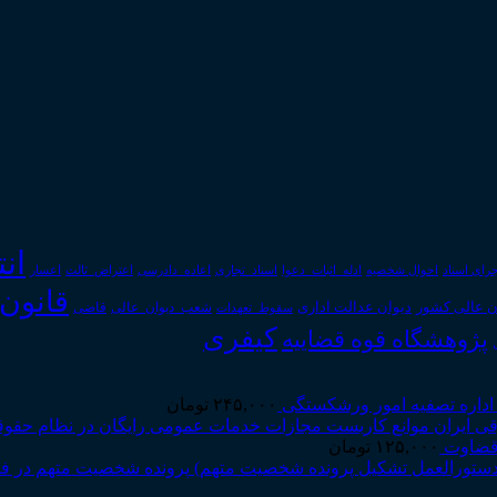
ان
رای اسناد
احوال شخصیه
اسناد_تجاری
اعتراض_ثالث
اعسار
ادله_اثبات_دعوا
اعاده_دادرسی
قانون
دیوان عدالت اداری
ن عالی کشور
سقوط_تعهدات
شعب_دیوان_عالی
قاضی
کیفری
پژوهشگاه قوه قضاییه
اداره تصفیه امور ورشکستگی
۲۴۵,۰۰۰
تومان
موانع کاربست مجازات خدمات عمومی رایگان در نظام حقوقی
 قضاوت
۱۲۵,۰۰۰
تومان
پرونده شخصیت متهم در فرا