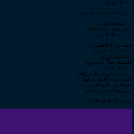
۴۵,۰۰۰
تومان
شماره ۱۵ نشست نقد رای
۸۸ صفحه پالتویی
چاپ سوم – آبان 1402
قیمت: 45000 تومان
#نقد_رای #کلاهبرداری
#جعل #سند_مجعول
#انتقال_مال_غیر
#تحصیل_مال_نامشروع
#شرکت #تبانی
#مرور_زمان_در_جرم_جعل
#تعدد_مادی #تعدد_معنوی
#انتشارات_قوه_قضاییه
#پژوهشگاه_قوه_قضاییه
شابک: 9789642836864