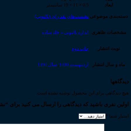
ابعاد
0.5 × 11 × 19 سانتیمتر
دسته‌بندی موضوعی
نشست‌های نقد رای (پالتویی)
مشخصات ظاهری
اندازه پالتویی – جلد ساده
نوبت انتشار
چاپ دوم
ماه و سال انتشار
اردیبهشت 1400
,
سال 1394
دیدگاهها
هیچ دیدگاهی برای این محصول نوشته نشده است.
اولین نفری باشید که دیدگاهی را ارسال می کنید برای “نشست نقد رأی ۱۵ ـ جعل، استفاده از سن
امتیاز شما
*