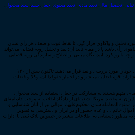
تبانی
,
تحصیل مال
,
تعدد مادی
,
تعدد معنوی
,
جعل
,
سند
,
سند مجعول
,
ورد تحلیل و واکاوی قرار گیرد تا نقاط قوت و ضعف هر رأی نشان
وی رأی باشد یا در مقام تأیید آن؛ نقد و تحلیل رویه قضایی می‌تواند
 و چه با رویکرد تأیید، نگاه مبتنی بر اصلاح و سازندگی رویه قضایی
برگزاری نشست‌های نقد رأی در ایران دارای سابقه‌ای طولانی نیست. در این نشست‌ها قضات و اساتید برجسته، آرای صادره همکاران قضایی خود را مورد بررسی و نقد قرار می‌دهند. تاکنون بیش از ۱۲۰
 به صورت مکتوب توسط مرکز مطبوعات و انتشارات قوه قضاییه منتشر و در اختیار حقوقدانان، وکلا و قضات
م، متهم هستند به مشارکت در جعل، استفاده از سند مجعول،
ن به مقصد آمریکا، شعبه‌ای از دادگاه انقلاب به موجب دادنامه‌ای
بر ممنوع‌المعامله شدن محکوم‌علیها، اموالی نیز از آنان شناسایی و
موال خانم … و عدم حضور او در ایران و دسترسی به تصویر
به منظور دستیابی به اطلاعات بیشتر در خصوص پلاک ثبتی با ادارات