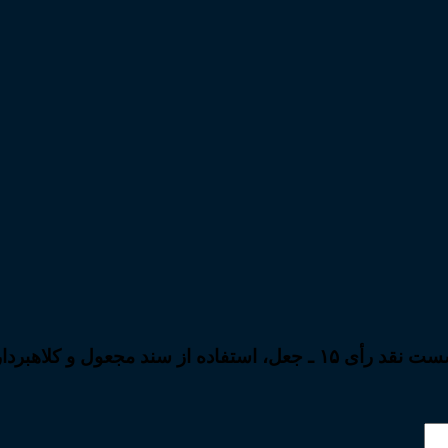
د مجعول و کلاهبرداری”