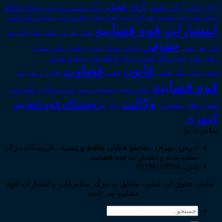
آرای قضایی
آرای حقوقی
آرای جزایی
اجرای احکام
آرای وحدت رویه
اجاره
اجرای اسناد
احوال شخصیه
اسناد_تجاری
اعتراض_ثالث
اعسار
ادله_اثبات_دعوا
اعاده_دادرسی
انتشارات قوه قضاییه
انتقال_مال_غیر
انحلال_نکاح
بانک
بیمه
حقوقی
داوری
تاجر
حق_کسب
حوادث_رانندگی
خلع_ید
دعاوی_تصرف
دیوان عدالت اداری
دیوان عالی کشور
سقوط_تعهدات
دعاوی_طاری
قانون
قضاوت
قوانین_و_مقررات
شعب_دیوان_عالی
قاضی
قضات
قوه قضاییه
مالکیت_معنوی
مسئولیت_مدنی
نظام قضایی
مشروح مذاکرات
وکالت
پژوهشگاه قوه قضاییه
نظریه_های_مشورتی
وکیل
کیفری
تماس با ما
آدرس : تهران ، تقاطع خیابان حافظ و سمیه ، فروشگاه مرکز
مطبوعات و انتشارات قوه قضاییه
تلفن: 02188199904
تمامی حقوق این سایت متعلق به مرکز مطبوعات و انتشارات قوه
قضاییه می باشد .
جستجو
برای: