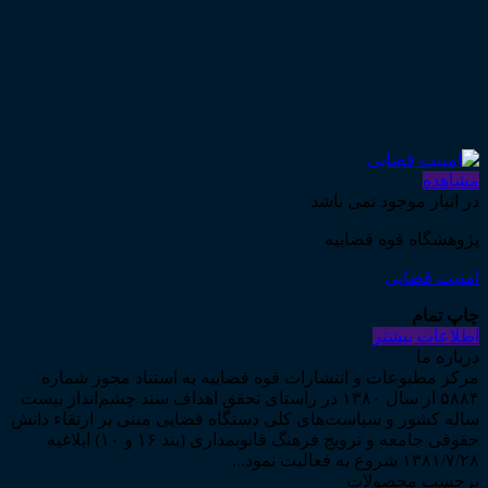
مشاهده
در انبار موجود نمی باشد
پژوهشگاه قوه قضاییه
امنیت قضایی
چاپ تمام
اطلاعات بیشتر
درباره ما
مرکز مطبوعات و انتشارات قوه قضاییه به استناد مجوز شماره
۵۸۸۴ از سال ۱۳۸۰ در راستای تحقق اهداف سند چشم‌انداز بیست
ساله کشور و سیاست‌های کلی دستگاه قضایی مبنی بر ارتقاء دانش
حقوقی جامعه و ترویج فرهنگ قانونمداری (بند ۱۶ و ۱۰) ابلاغیه
۱۳۸۱/۷/۲۸ شروع به فعالیت نمود...
برچسب محصولات