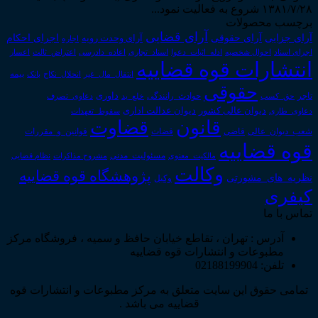
۱۳۸۱/۷/۲۸ شروع به فعالیت نمود...
برچسب محصولات
آرای قضایی
آرای حقوقی
آرای جزایی
اجرای احکام
آرای وحدت رویه
اجاره
اجرای اسناد
احوال شخصیه
اسناد_تجاری
اعتراض_ثالث
اعسار
ادله_اثبات_دعوا
اعاده_دادرسی
انتشارات قوه قضاییه
انتقال_مال_غیر
انحلال_نکاح
بانک
بیمه
حقوقی
داوری
تاجر
حق_کسب
حوادث_رانندگی
خلع_ید
دعاوی_تصرف
دیوان عدالت اداری
دیوان عالی کشور
سقوط_تعهدات
دعاوی_طاری
قانون
قضاوت
قوانین_و_مقررات
شعب_دیوان_عالی
قاضی
قضات
قوه قضاییه
مالکیت_معنوی
مسئولیت_مدنی
نظام قضایی
مشروح مذاکرات
وکالت
پژوهشگاه قوه قضاییه
نظریه_های_مشورتی
وکیل
کیفری
تماس با ما
آدرس : تهران ، تقاطع خیابان حافظ و سمیه ، فروشگاه مرکز
مطبوعات و انتشارات قوه قضاییه
تلفن: 02188199904
تمامی حقوق این سایت متعلق به مرکز مطبوعات و انتشارات قوه
قضاییه می باشد .