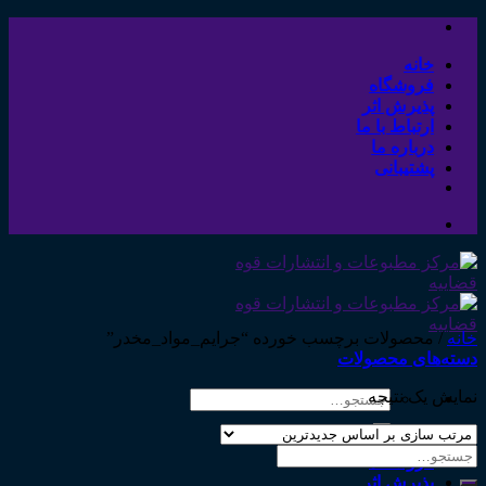
Skip
to
content
خانه
فروشگاه
پذیرش اثر
ارتباط با ما
درباره ما
پشتیبانی
خانه
/
محصولات برچسب خورده “جرایم_مواد_مخدر”
دسته‌های محصولات
نمایش یک نتیجه
جستجو
برای:
خانه
جستجو
فروشگاه
برای:
پذیرش اثر