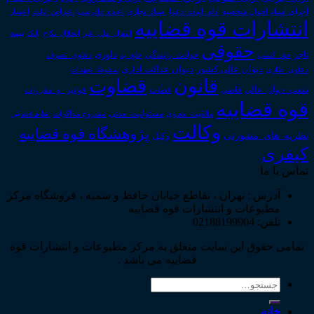
اجرای اسناد
احوال شخصیه
اسناد_تجاری
اعتراض_ثالث
اعسار
ادله_اثبات_دعوا
اعاده_دادرسی
انتشارات قوه قضاییه
انتقال_مال_غیر
انحلال_نکاح
بانک
بیمه
حقوقی
داوری
تاجر
حق_کسب
حوادث_رانندگی
خلع_ید
دعاوی_تصرف
دیوان عدالت اداری
دیوان عالی کشور
سقوط_تعهدات
دعاوی_طاری
قانون
قضاوت
قوانین_و_مقررات
شعب_دیوان_عالی
قاضی
قضات
قوه قضاییه
مالکیت_معنوی
مسئولیت_مدنی
نظام قضایی
مشروح مذاکرات
وکالت
پژوهشگاه قوه قضاییه
نظریه_های_مشورتی
وکیل
کیفری
تماس با ما
آدرس : تهران ، تقاطع خیابان حافظ و سمیه ، فروشگاه مرکز
مطبوعات و انتشارات قوه قضاییه
تلفن: 02188199904
تمامی حقوق این سایت متعلق به مرکز مطبوعات و انتشارات قوه
قضاییه می باشد .
جستجو
برای:
خانه