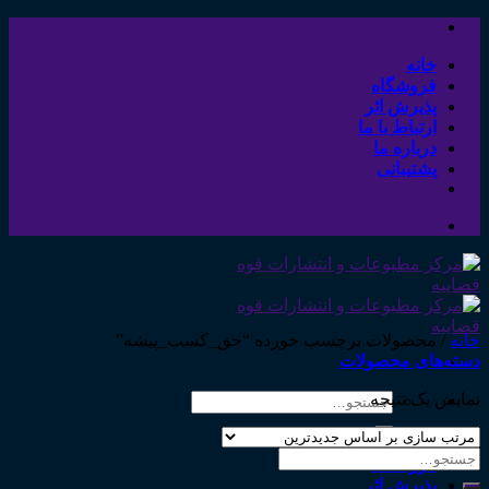
Skip
to
content
خانه
فروشگاه
پذیرش اثر
ارتباط با ما
درباره ما
پشتیبانی
خانه
/
محصولات برچسب خورده “حق_کسب_پیشه”
دسته‌های محصولات
نمایش یک نتیجه
جستجو
برای:
خانه
جستجو
فروشگاه
برای:
پذیرش اثر