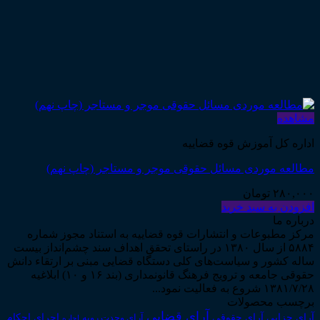
مشاهده
اداره کل آموزش قوه قضاییه
مطالعه موردی مسائل حقوقی موجر و مستاجر (چاپ نهم)
۲۸۰,۰۰۰
تومان
افزودن به سبد خرید
درباره ما
مرکز مطبوعات و انتشارات قوه قضاییه به استناد مجوز شماره
۵۸۸۴ از سال ۱۳۸۰ در راستای تحقق اهداف سند چشم‌انداز بیست
ساله کشور و سیاست‌های کلی دستگاه قضایی مبنی بر ارتقاء دانش
حقوقی جامعه و ترویج فرهنگ قانونمداری (بند ۱۶ و ۱۰) ابلاغیه
۱۳۸۱/۷/۲۸ شروع به فعالیت نمود...
برچسب محصولات
آرای قضایی
آرای حقوقی
آرای جزایی
اجرای احکام
آرای وحدت رویه
اجاره