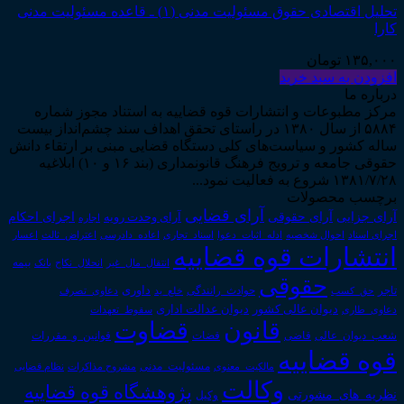
تحلیل اقتصادی حقوق مسئولیت مدنی (۱) ـ قاعده مسئولیت مدنی
کارا
۱۳۵,۰۰۰
تومان
افزودن به سبد خرید
درباره ما
مرکز مطبوعات و انتشارات قوه قضاییه به استناد مجوز شماره
۵۸۸۴ از سال ۱۳۸۰ در راستای تحقق اهداف سند چشم‌انداز بیست
ساله کشور و سیاست‌های کلی دستگاه قضایی مبنی بر ارتقاء دانش
حقوقی جامعه و ترویج فرهنگ قانونمداری (بند ۱۶ و ۱۰) ابلاغیه
۱۳۸۱/۷/۲۸ شروع به فعالیت نمود...
برچسب محصولات
آرای قضایی
آرای حقوقی
آرای جزایی
اجرای احکام
آرای وحدت رویه
اجاره
اجرای اسناد
احوال شخصیه
اسناد_تجاری
اعتراض_ثالث
اعسار
ادله_اثبات_دعوا
اعاده_دادرسی
انتشارات قوه قضاییه
انتقال_مال_غیر
انحلال_نکاح
بانک
بیمه
حقوقی
داوری
تاجر
حق_کسب
حوادث_رانندگی
خلع_ید
دعاوی_تصرف
دیوان عدالت اداری
دیوان عالی کشور
سقوط_تعهدات
دعاوی_طاری
قانون
قضاوت
قوانین_و_مقررات
شعب_دیوان_عالی
قاضی
قضات
قوه قضاییه
مالکیت_معنوی
مسئولیت_مدنی
نظام قضایی
مشروح مذاکرات
وکالت
پژوهشگاه قوه قضاییه
نظریه_های_مشورتی
وکیل