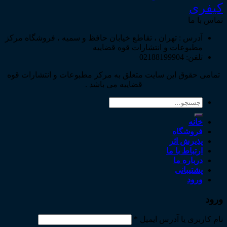
کیفری
تماس با ما
آدرس : تهران ، تقاطع خیابان حافظ و سمیه ، فروشگاه مرکز
مطبوعات و انتشارات قوه قضاییه
تلفن: 02188199904
تمامی حقوق این سایت متعلق به مرکز مطبوعات و انتشارات قوه
قضاییه می باشد .
جستجو
برای:
خانه
فروشگاه
پذیرش اثر
ارتباط با ما
درباره ما
پشتیبانی
ورود
ورود
نام کاربری یا آدرس ایمیل
*