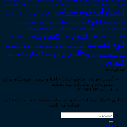
اجرای اسناد
احوال شخصیه
اسناد_تجاری
اعتراض_ثالث
اعسار
ادله_اثبات_دعوا
اعاده_دادرسی
انتشارات قوه قضاییه
انتقال_مال_غیر
انحلال_نکاح
بانک
بیمه
حقوقی
داوری
تاجر
حق_کسب
حوادث_رانندگی
خلع_ید
دعاوی_تصرف
دیوان عدالت اداری
دیوان عالی کشور
سقوط_تعهدات
دعاوی_طاری
قانون
قضاوت
قوانین_و_مقررات
شعب_دیوان_عالی
قاضی
قضات
قوه قضاییه
مالکیت_معنوی
مسئولیت_مدنی
نظام قضایی
مشروح مذاکرات
وکالت
پژوهشگاه قوه قضاییه
نظریه_های_مشورتی
وکیل
کیفری
تماس با ما
آدرس : تهران ، تقاطع خیابان حافظ و سمیه ، فروشگاه مرکز
مطبوعات و انتشارات قوه قضاییه
تلفن: 02188199904
تمامی حقوق این سایت متعلق به مرکز مطبوعات و انتشارات قوه
قضاییه می باشد .
جستجو
برای:
خانه