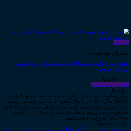
مشاهده
انتشارات قوه قضاییه
حقوق داوری کاربردی همراه با رویه قضایی ایران (چاپ نهم ـ
ویراست چهارم)
۴۵۰,۰۰۰
تومان
افزودن به سبد خرید
درباره ما
مرکز مطبوعات و انتشارات قوه قضاییه به استناد مجوز شماره
۵۸۸۴ از سال ۱۳۸۰ در راستای تحقق اهداف سند چشم‌انداز بیست
ساله کشور و سیاست‌های کلی دستگاه قضایی مبنی بر ارتقاء دانش
حقوقی جامعه و ترویج فرهنگ قانونمداری (بند ۱۶ و ۱۰) ابلاغیه
۱۳۸۱/۷/۲۸ شروع به فعالیت نمود...
برچسب محصولات
آرای قضایی
آرای حقوقی
آرای جزایی
اجرای احکام
آرای وحدت رویه
اجاره