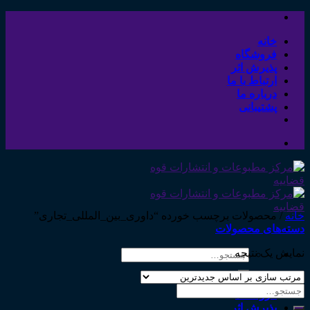
Skip
to
content
خانه
فروشگاه
پذیرش اثر
ارتباط با ما
درباره ما
پشتیبانی
خانه
/
محصولات برچسب خورده “داوری_بین_المللی_تجاری”
دسته‌های محصولات
نمایش یک نتیجه
جستجو
برای:
خانه
جستجو
فروشگاه
برای:
پذیرش اثر