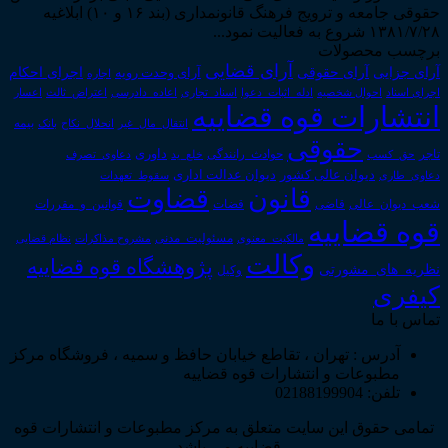
حقوقی جامعه و ترویج فرهنگ قانونمداری (بند ۱۶ و ۱۰) ابلاغیه
۱۳۸۱/۷/۲۸ شروع به فعالیت نمود...
برچسب محصولات
آرای قضایی
آرای حقوقی
آرای جزایی
اجرای احکام
آرای وحدت رویه
اجاره
اجرای اسناد
احوال شخصیه
اسناد_تجاری
اعتراض_ثالث
اعسار
ادله_اثبات_دعوا
اعاده_دادرسی
انتشارات قوه قضاییه
انتقال_مال_غیر
انحلال_نکاح
بانک
بیمه
حقوقی
داوری
تاجر
حق_کسب
حوادث_رانندگی
خلع_ید
دعاوی_تصرف
دیوان عدالت اداری
دیوان عالی کشور
سقوط_تعهدات
دعاوی_طاری
قانون
قضاوت
قوانین_و_مقررات
شعب_دیوان_عالی
قاضی
قضات
قوه قضاییه
مالکیت_معنوی
مسئولیت_مدنی
نظام قضایی
مشروح مذاکرات
وکالت
پژوهشگاه قوه قضاییه
نظریه_های_مشورتی
وکیل
کیفری
تماس با ما
آدرس : تهران ، تقاطع خیابان حافظ و سمیه ، فروشگاه مرکز
مطبوعات و انتشارات قوه قضاییه
تلفن: 02188199904
تمامی حقوق این سایت متعلق به مرکز مطبوعات و انتشارات قوه
قضاییه می باشد .