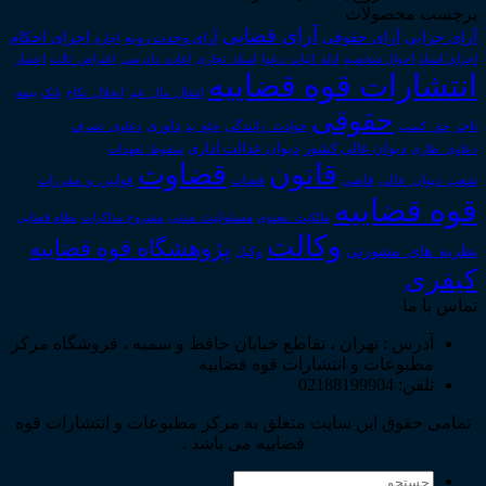
برچسب محصولات
آرای قضایی
آرای حقوقی
آرای جزایی
اجرای احکام
آرای وحدت رویه
اجاره
اجرای اسناد
احوال شخصیه
اسناد_تجاری
اعتراض_ثالث
اعسار
ادله_اثبات_دعوا
اعاده_دادرسی
انتشارات قوه قضاییه
انتقال_مال_غیر
انحلال_نکاح
بانک
بیمه
حقوقی
داوری
تاجر
حق_کسب
حوادث_رانندگی
خلع_ید
دعاوی_تصرف
دیوان عدالت اداری
دیوان عالی کشور
سقوط_تعهدات
دعاوی_طاری
قانون
قضاوت
قوانین_و_مقررات
شعب_دیوان_عالی
قاضی
قضات
قوه قضاییه
مالکیت_معنوی
مسئولیت_مدنی
نظام قضایی
مشروح مذاکرات
وکالت
پژوهشگاه قوه قضاییه
نظریه_های_مشورتی
وکیل
کیفری
تماس با ما
آدرس : تهران ، تقاطع خیابان حافظ و سمیه ، فروشگاه مرکز
مطبوعات و انتشارات قوه قضاییه
تلفن: 02188199904
تمامی حقوق این سایت متعلق به مرکز مطبوعات و انتشارات قوه
قضاییه می باشد .
جستجو