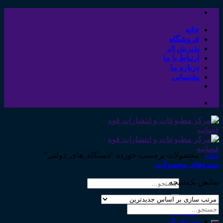
Skip
to
content
خانه
فروشگاه
پذیرش اثر
ارتباط با ما
درباره ما
پشتیبانی
خانه
/
محصولات برچسب خورده “دستگاه_های_دولتی”
دسته‌های محصولات
نمایش یک نتیجه
جستجو
برای:
خانه
جستجو
فروشگاه
برای:
پذیرش اثر