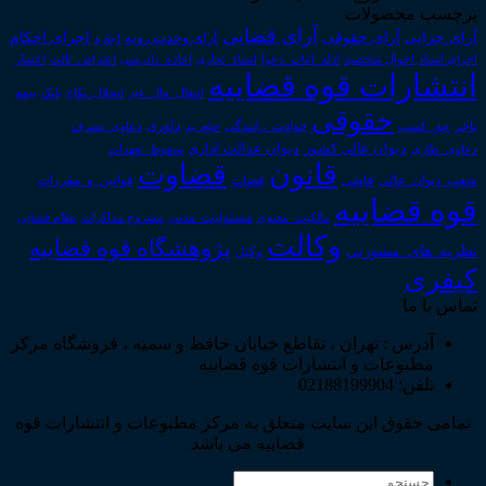
برچسب محصولات
آرای قضایی
آرای حقوقی
آرای جزایی
اجرای احکام
آرای وحدت رویه
اجاره
اجرای اسناد
احوال شخصیه
اسناد_تجاری
اعتراض_ثالث
اعسار
ادله_اثبات_دعوا
اعاده_دادرسی
انتشارات قوه قضاییه
انتقال_مال_غیر
انحلال_نکاح
بانک
بیمه
حقوقی
داوری
تاجر
حق_کسب
حوادث_رانندگی
خلع_ید
دعاوی_تصرف
دیوان عدالت اداری
دیوان عالی کشور
سقوط_تعهدات
دعاوی_طاری
قانون
قضاوت
قوانین_و_مقررات
شعب_دیوان_عالی
قاضی
قضات
قوه قضاییه
مالکیت_معنوی
مسئولیت_مدنی
نظام قضایی
مشروح مذاکرات
وکالت
پژوهشگاه قوه قضاییه
نظریه_های_مشورتی
وکیل
کیفری
تماس با ما
آدرس : تهران ، تقاطع خیابان حافظ و سمیه ، فروشگاه مرکز
مطبوعات و انتشارات قوه قضاییه
تلفن: 02188199904
تمامی حقوق این سایت متعلق به مرکز مطبوعات و انتشارات قوه
قضاییه می باشد .
جستجو