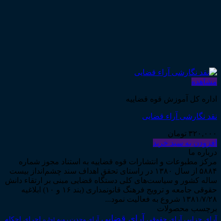
مشاهده
اداره کل آموزش قوه قضاییه
نقد نگارشی آراء قضایی
۳۲۰,۰۰۰
تومان
افزودن به سبد خرید
درباره ما
مرکز مطبوعات و انتشارات قوه قضاییه به استناد مجوز شماره
۵۸۸۴ از سال ۱۳۸۰ در راستای تحقق اهداف سند چشم‌انداز بیست
ساله کشور و سیاست‌های کلی دستگاه قضایی مبنی بر ارتقاء دانش
حقوقی جامعه و ترویج فرهنگ قانونمداری (بند ۱۶ و ۱۰) ابلاغیه
۱۳۸۱/۷/۲۸ شروع به فعالیت نمود...
برچسب محصولات
آرای قضایی
آرای حقوقی
آرای جزایی
اجرای احکام
آرای وحدت رویه
اجاره