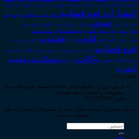
اجرای اسناد
احوال شخصیه
اسناد_تجاری
اعتراض_ثالث
اعسار
ادله_اثبات_دعوا
اعاده_دادرسی
انتشارات قوه قضاییه
انتقال_مال_غیر
انحلال_نکاح
بانک
بیمه
حقوقی
داوری
تاجر
حق_کسب
حوادث_رانندگی
خلع_ید
دعاوی_تصرف
دیوان عدالت اداری
دیوان عالی کشور
سقوط_تعهدات
دعاوی_طاری
قانون
قضاوت
قوانین_و_مقررات
شعب_دیوان_عالی
قاضی
قضات
قوه قضاییه
مالکیت_معنوی
مسئولیت_مدنی
نظام قضایی
مشروح مذاکرات
وکالت
پژوهشگاه قوه قضاییه
نظریه_های_مشورتی
وکیل
کیفری
تماس با ما
آدرس : تهران ، تقاطع خیابان حافظ و سمیه ، فروشگاه مرکز
مطبوعات و انتشارات قوه قضاییه
تلفن: 02188199904
تمامی حقوق این سایت متعلق به مرکز مطبوعات و انتشارات قوه
قضاییه می باشد .
جستجو
برای:
خانه