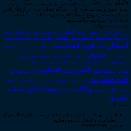
۵۸۸۴ از سال ۱۳۸۰ در راستای تحقق اهداف سند چشم‌انداز بیست
ساله کشور و سیاست‌های کلی دستگاه قضایی مبنی بر ارتقاء دانش
حقوقی جامعه و ترویج فرهنگ قانونمداری (بند ۱۶ و ۱۰) ابلاغیه
۱۳۸۱/۷/۲۸ شروع به فعالیت نمود...
برچسب محصولات
آرای قضایی
آرای حقوقی
آرای جزایی
اجرای احکام
آرای وحدت رویه
اجاره
اجرای اسناد
احوال شخصیه
اسناد_تجاری
اعتراض_ثالث
اعسار
ادله_اثبات_دعوا
اعاده_دادرسی
انتشارات قوه قضاییه
انتقال_مال_غیر
انحلال_نکاح
بانک
بیمه
حقوقی
داوری
تاجر
حق_کسب
حوادث_رانندگی
خلع_ید
دعاوی_تصرف
دیوان عدالت اداری
دیوان عالی کشور
سقوط_تعهدات
دعاوی_طاری
قانون
قضاوت
قوانین_و_مقررات
شعب_دیوان_عالی
قاضی
قضات
قوه قضاییه
مالکیت_معنوی
مسئولیت_مدنی
نظام قضایی
مشروح مذاکرات
وکالت
پژوهشگاه قوه قضاییه
نظریه_های_مشورتی
وکیل
کیفری
تماس با ما
آدرس : تهران ، تقاطع خیابان حافظ و سمیه ، فروشگاه مرکز
مطبوعات و انتشارات قوه قضاییه
تلفن: 02188199904