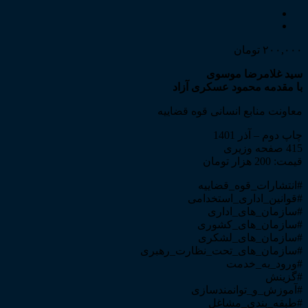
۲۰۰,۰۰۰
تومان
سید غلامرضا موسوی
با مقدمه محمود عسکری آزاد
معاونت منابع انسانی قوه قضاییه
چاپ دوم – آذر 1401
415 صفحه وزیری
قیمت: 200 هزار تومان
#انتشارات_قوه_قضاییه
#قوانین_اداری_استخدامی
#سازمان_های_اداری
#سازمان_های_کشوری
#سازمان_های_لشکری
#سازمان_های_تحت_نظارت_رهبری
#ورود_به_خدمت
#گزینش
#آموزش_و_توانمندسازی
#طبقه_بندی_مشاغل