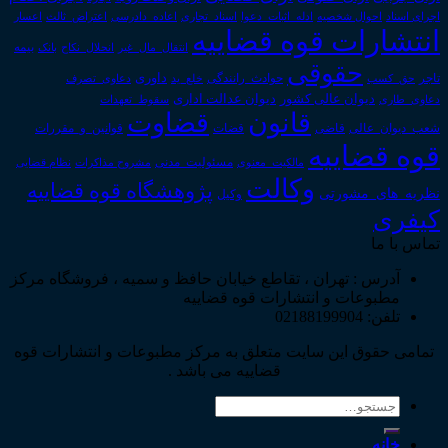
اجرای اسناد
احوال شخصیه
اسناد_تجاری
اعتراض_ثالث
اعسار
ادله_اثبات_دعوا
اعاده_دادرسی
انتشارات قوه قضاییه
انتقال_مال_غیر
انحلال_نکاح
بانک
بیمه
حقوقی
داوری
تاجر
حق_کسب
حوادث_رانندگی
خلع_ید
دعاوی_تصرف
دیوان عدالت اداری
دیوان عالی کشور
سقوط_تعهدات
دعاوی_طاری
قانون
قضاوت
قوانین_و_مقررات
شعب_دیوان_عالی
قاضی
قضات
قوه قضاییه
مالکیت_معنوی
مسئولیت_مدنی
نظام قضایی
مشروح مذاکرات
وکالت
پژوهشگاه قوه قضاییه
نظریه_های_مشورتی
وکیل
کیفری
تماس با ما
آدرس : تهران ، تقاطع خیابان حافظ و سمیه ، فروشگاه مرکز
مطبوعات و انتشارات قوه قضاییه
تلفن: 02188199904
تمامی حقوق این سایت متعلق به مرکز مطبوعات و انتشارات قوه
قضاییه می باشد .
جستجو
برای:
خانه