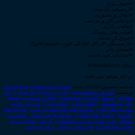
#حقوق_مزایا
#ارزشیابی_کارمندان
#انتقال_و_ماموریت
#ساعات_کار_و_مرخصی
#تخلفات_اداری
#هیات_های_رسیدگی
#خروج_از_خدمت
#بازنشستگی #از_کار_افتادگی #فوت #استعفا #اخراج
#انفصال_دائم
#انتشارات_قوه_قضاییه
شابک: 9786004802253
در انبار موجود نمی باشد
شناسه محصول:
101110
دسته:
انتشارات قوه قضاییه
,
همه‌ـ‌کتاب‌ها
برچسب:
آموزش و توانمندسازی
,
اخراج
,
ارزشیابی کارمندان
,
از کار
افتادگی
,
استعفا
,
انتشارات قوه قضاییه
,
انتقال و ماموریت
,
انفصال
دائم
,
بازنشستگی
,
تخلفات اداری
,
حقوق و مزایا
,
خروج از خدمت
,
سازمان های اداری
,
سازمان های تحت نظارت رهبری
,
سازمان های
کشوری
,
سازمان های لشکری
,
ساعت کار و مرخصی
,
طبقه بندی
مشاغل
,
فوت
,
قوانین اداری و استخدامی
,
گزینش
,
معاونت منابع
انسانی قوه قضاییه
,
هیات های رسیدگی
,
ورود به خدمت