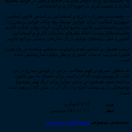
ج
–
بسترسازی برای اعمال مدیریت صحیح و مؤثر در فرآیند تصمیم‌­
سازی و تصمیم‌­گیری در حوزه اداری و استخدامی؛
د
–
طبقه‌­بندی مقررات اداری و استخدامی بر اساس قانون اساسی
جمهوری اسلامی ایران، قوانین توسعه پنج ساله، قوانین و مقررات
اداری و استخدامی، قانون جامع ایثارگران، آراء دیوان عدالت اداری،
بخشنامه­‌های دولت، اعلام نظرهای سازمان اداری و استخدامی
کشور و حتی رویه­‌های موجود در آن سازمان و سایر مراجع قانونی.
ترتیب فصول بر اساس تقدم و اولویت منطقی مباحث در چارچوب
قانون مدیریت خدمات کشوری و نظر مؤلف سازماندهی شده
است.
به منظور تسریع در فهم مطالب، برخی از قوانین مندرج در این
کتاب بازنویسی شده که لازم است برای استناد، به متن قانون
مراجعه شود. همچنین در برخی موارد برای درک بهتر موضوع،
توضیحاتی در پی‌­نوشت آمده و از ذکر آن در متن کتاب پرهیز شده
است.
وزن
0.59 کیلوگرم
ابعاد
2 × 17 × 24 سانتیمتر
دسته‌بندی موضوعی
دسته قوانین و مقررات