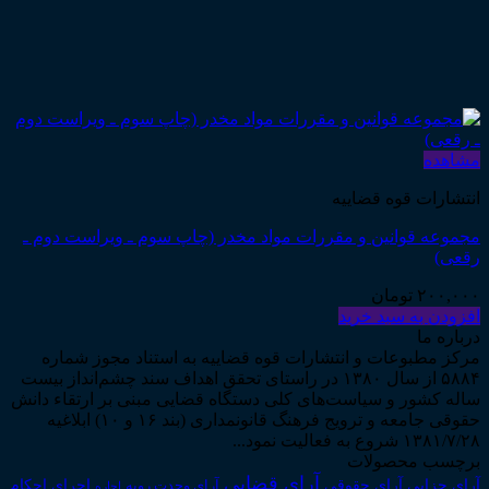
مشاهده
انتشارات قوه قضاییه
مجموعه قوانین و مقررات مواد مخدر (چاپ سوم ـ ویراست دوم ـ
رقعی)
۲۰۰,۰۰۰
تومان
افزودن به سبد خرید
درباره ما
مرکز مطبوعات و انتشارات قوه قضاییه به استناد مجوز شماره
۵۸۸۴ از سال ۱۳۸۰ در راستای تحقق اهداف سند چشم‌انداز بیست
ساله کشور و سیاست‌های کلی دستگاه قضایی مبنی بر ارتقاء دانش
حقوقی جامعه و ترویج فرهنگ قانونمداری (بند ۱۶ و ۱۰) ابلاغیه
۱۳۸۱/۷/۲۸ شروع به فعالیت نمود...
برچسب محصولات
آرای قضایی
آرای حقوقی
آرای جزایی
اجرای احکام
آرای وحدت رویه
اجاره