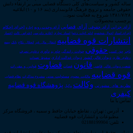
ساله کشور و سیاست‌های کلی دستگاه قضایی مبنی بر ارتقاء دانش
حقوقی جامعه و ترویج فرهنگ قانونمداری (بند ۱۶ و ۱۰) ابلاغیه
۱۳۸۱/۷/۲۸ شروع به فعالیت نمود...
برچسب محصولات
آرای قضایی
آرای حقوقی
آرای جزایی
اجرای احکام
آرای وحدت رویه
اجاره
اجرای اسناد
احوال شخصیه
اسناد_تجاری
اعتراض_ثالث
اعسار
ادله_اثبات_دعوا
اعاده_دادرسی
انتشارات قوه قضاییه
انتقال_مال_غیر
انحلال_نکاح
بانک
بیمه
حقوقی
داوری
تاجر
حق_کسب
حوادث_رانندگی
خلع_ید
دعاوی_تصرف
دیوان عدالت اداری
دیوان عالی کشور
سقوط_تعهدات
دعاوی_طاری
قانون
قضاوت
قوانین_و_مقررات
شعب_دیوان_عالی
قاضی
قضات
قوه قضاییه
مالکیت_معنوی
مسئولیت_مدنی
نظام قضایی
مشروح مذاکرات
وکالت
پژوهشگاه قوه قضاییه
نظریه_های_مشورتی
وکیل
کیفری
تماس با ما
آدرس : تهران ، تقاطع خیابان حافظ و سمیه ، فروشگاه مرکز
مطبوعات و انتشارات قوه قضاییه
تلفن: 02188199904
تمامی حقوق این سایت متعلق به مرکز مطبوعات و انتشارات قوه