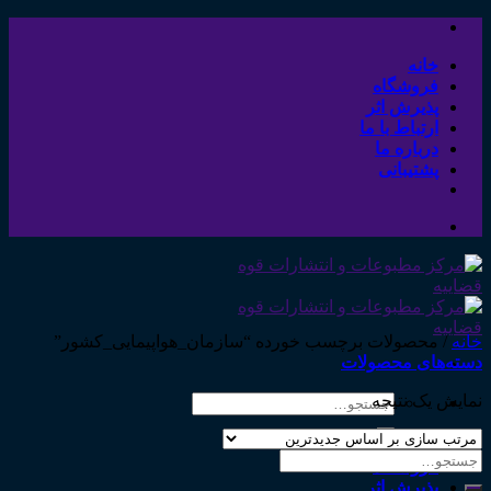
Skip
to
content
خانه
فروشگاه
پذیرش اثر
ارتباط با ما
درباره ما
پشتیبانی
خانه
/
محصولات برچسب خورده “سازمان_هواپیمایی_کشور”
دسته‌های محصولات
نمایش یک نتیجه
جستجو
برای:
خانه
جستجو
فروشگاه
برای:
پذیرش اثر