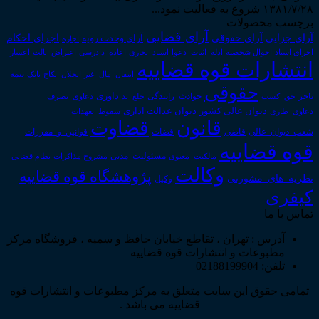
۱۳۸۱/۷/۲۸ شروع به فعالیت نمود...
برچسب محصولات
آرای قضایی
آرای حقوقی
آرای جزایی
اجرای احکام
آرای وحدت رویه
اجاره
اجرای اسناد
احوال شخصیه
اسناد_تجاری
اعتراض_ثالث
اعسار
ادله_اثبات_دعوا
اعاده_دادرسی
انتشارات قوه قضاییه
انتقال_مال_غیر
انحلال_نکاح
بانک
بیمه
حقوقی
داوری
تاجر
حق_کسب
حوادث_رانندگی
خلع_ید
دعاوی_تصرف
دیوان عدالت اداری
دیوان عالی کشور
سقوط_تعهدات
دعاوی_طاری
قانون
قضاوت
قوانین_و_مقررات
شعب_دیوان_عالی
قاضی
قضات
قوه قضاییه
مالکیت_معنوی
مسئولیت_مدنی
نظام قضایی
مشروح مذاکرات
وکالت
پژوهشگاه قوه قضاییه
نظریه_های_مشورتی
وکیل
کیفری
تماس با ما
آدرس : تهران ، تقاطع خیابان حافظ و سمیه ، فروشگاه مرکز
مطبوعات و انتشارات قوه قضاییه
تلفن: 02188199904
تمامی حقوق این سایت متعلق به مرکز مطبوعات و انتشارات قوه
قضاییه می باشد .