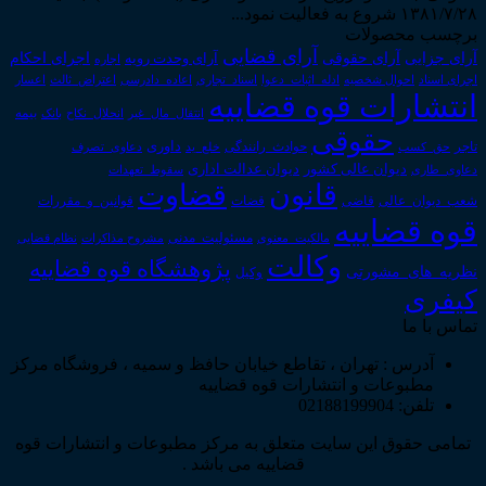
۱۳۸۱/۷/۲۸ شروع به فعالیت نمود...
برچسب محصولات
آرای قضایی
آرای حقوقی
آرای جزایی
اجرای احکام
آرای وحدت رویه
اجاره
اجرای اسناد
احوال شخصیه
اسناد_تجاری
اعتراض_ثالث
اعسار
ادله_اثبات_دعوا
اعاده_دادرسی
انتشارات قوه قضاییه
انتقال_مال_غیر
انحلال_نکاح
بانک
بیمه
حقوقی
داوری
تاجر
حق_کسب
حوادث_رانندگی
خلع_ید
دعاوی_تصرف
دیوان عدالت اداری
دیوان عالی کشور
سقوط_تعهدات
دعاوی_طاری
قانون
قضاوت
قوانین_و_مقررات
شعب_دیوان_عالی
قاضی
قضات
قوه قضاییه
مالکیت_معنوی
مسئولیت_مدنی
نظام قضایی
مشروح مذاکرات
وکالت
پژوهشگاه قوه قضاییه
نظریه_های_مشورتی
وکیل
کیفری
تماس با ما
آدرس : تهران ، تقاطع خیابان حافظ و سمیه ، فروشگاه مرکز
مطبوعات و انتشارات قوه قضاییه
تلفن: 02188199904
تمامی حقوق این سایت متعلق به مرکز مطبوعات و انتشارات قوه
قضاییه می باشد .