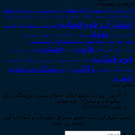
برچسب محصولات
آرای قضایی
آرای حقوقی
آرای جزایی
اجرای احکام
آرای وحدت رویه
اجاره
اجرای اسناد
احوال شخصیه
اسناد_تجاری
اعتراض_ثالث
اعسار
ادله_اثبات_دعوا
اعاده_دادرسی
انتشارات قوه قضاییه
انتقال_مال_غیر
انحلال_نکاح
بانک
بیمه
حقوقی
داوری
تاجر
حق_کسب
حوادث_رانندگی
خلع_ید
دعاوی_تصرف
دیوان عدالت اداری
دیوان عالی کشور
سقوط_تعهدات
دعاوی_طاری
قانون
قضاوت
قوانین_و_مقررات
شعب_دیوان_عالی
قاضی
قضات
قوه قضاییه
مالکیت_معنوی
مسئولیت_مدنی
نظام قضایی
مشروح مذاکرات
وکالت
پژوهشگاه قوه قضاییه
نظریه_های_مشورتی
وکیل
کیفری
تماس با ما
آدرس : تهران ، تقاطع خیابان حافظ و سمیه ، فروشگاه مرکز
مطبوعات و انتشارات قوه قضاییه
تلفن: 02188199904
تمامی حقوق این سایت متعلق به مرکز مطبوعات و انتشارات قوه
قضاییه می باشد .
جستجو