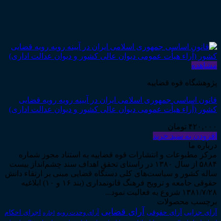
مشاهده
پژوهشگاه قوه قضاییه
قانون اساسی جمهوری اسلامی ایران در آیینه رویه رویه قضایی
کشور (آراء هیأت عمومی دیوان عالی کشور و دیوان عدالت اداری)
۴۲۰,۰۰۰
تومان
افزودن به سبد خرید
درباره ما
مرکز مطبوعات و انتشارات قوه قضاییه به استناد مجوز شماره
۵۸۸۴ از سال ۱۳۸۰ در راستای تحقق اهداف سند چشم‌انداز بیست
ساله کشور و سیاست‌های کلی دستگاه قضایی مبنی بر ارتقاء دانش
حقوقی جامعه و ترویج فرهنگ قانونمداری (بند ۱۶ و ۱۰) ابلاغیه
۱۳۸۱/۷/۲۸ شروع به فعالیت نمود...
برچسب محصولات
آرای قضایی
آرای حقوقی
آرای جزایی
اجرای احکام
آرای وحدت رویه
اجاره