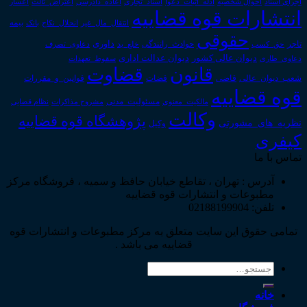
اجرای اسناد
احوال شخصیه
اسناد_تجاری
اعتراض_ثالث
اعسار
ادله_اثبات_دعوا
اعاده_دادرسی
انتشارات قوه قضاییه
انتقال_مال_غیر
انحلال_نکاح
بانک
بیمه
حقوقی
داوری
تاجر
حق_کسب
حوادث_رانندگی
خلع_ید
دعاوی_تصرف
دیوان عدالت اداری
دیوان عالی کشور
سقوط_تعهدات
دعاوی_طاری
قانون
قضاوت
قوانین_و_مقررات
شعب_دیوان_عالی
قاضی
قضات
قوه قضاییه
مالکیت_معنوی
مسئولیت_مدنی
نظام قضایی
مشروح مذاکرات
وکالت
پژوهشگاه قوه قضاییه
نظریه_های_مشورتی
وکیل
کیفری
تماس با ما
آدرس : تهران ، تقاطع خیابان حافظ و سمیه ، فروشگاه مرکز
مطبوعات و انتشارات قوه قضاییه
تلفن: 02188199904
تمامی حقوق این سایت متعلق به مرکز مطبوعات و انتشارات قوه
قضاییه می باشد .
جستجو
برای:
خانه