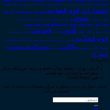
اجرای اسناد
احوال شخصیه
اسناد_تجاری
اعتراض_ثالث
اعسار
ادله_اثبات_دعوا
اعاده_دادرسی
انتشارات قوه قضاییه
انتقال_مال_غیر
انحلال_نکاح
بانک
بیمه
حقوقی
داوری
تاجر
حق_کسب
حوادث_رانندگی
خلع_ید
دعاوی_تصرف
دیوان عدالت اداری
دیوان عالی کشور
سقوط_تعهدات
دعاوی_طاری
قانون
قضاوت
قوانین_و_مقررات
شعب_دیوان_عالی
قاضی
قضات
قوه قضاییه
مالکیت_معنوی
مسئولیت_مدنی
نظام قضایی
مشروح مذاکرات
وکالت
پژوهشگاه قوه قضاییه
نظریه_های_مشورتی
وکیل
کیفری
تماس با ما
آدرس : تهران ، تقاطع خیابان حافظ و سمیه ، فروشگاه مرکز
مطبوعات و انتشارات قوه قضاییه
تلفن: 02188199904
تمامی حقوق این سایت متعلق به مرکز مطبوعات و انتشارات قوه
قضاییه می باشد .
جستجو
برای:
خانه