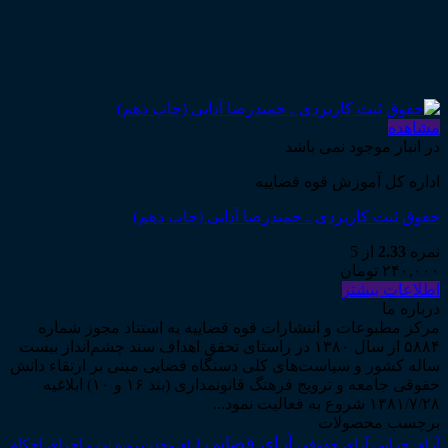
مشاهده
در انبار موجود نمی باشد
اداره کل آموزش قوه قضاییه
حقوق ثبت کاربردی ـ حمیدرضا آدابی (چاپ دهم)
نمره
2.33
از 5
۲۴۰,۰۰۰
تومان
اطلاعات بیشتر
درباره ما
مرکز مطبوعات و انتشارات قوه قضاییه به استناد مجوز شماره
۵۸۸۴ از سال ۱۳۸۰ در راستای تحقق اهداف سند چشم‌انداز بیست
ساله کشور و سیاست‌های کلی دستگاه قضایی مبنی بر ارتقاء دانش
حقوقی جامعه و ترویج فرهنگ قانونمداری (بند ۱۶ و ۱۰) ابلاغیه
۱۳۸۱/۷/۲۸ شروع به فعالیت نمود...
برچسب محصولات
آرای قضایی
آرای حقوقی
آرای جزایی
اجرای احکام
آرای وحدت رویه
اجاره