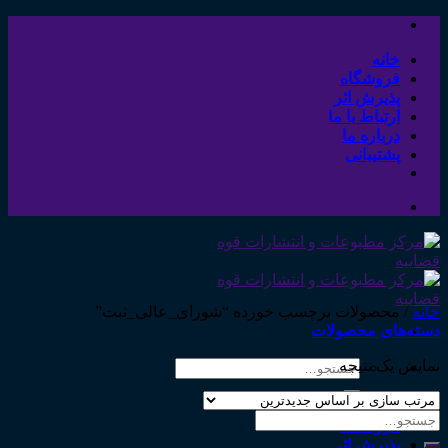
Skip
to
content
خانه
فروشگاه
پذیرش اثر
ارتباط با ما
درباره ما
پشتیبانی
خانه
/
محصولات برچسب خورده “شورای_عالی_ثبت”
دسته‌های محصولات
نمایش یک نتیجه
جستجو
برای:
خانه
جستجو
فروشگاه
برای:
پذیرش اثر