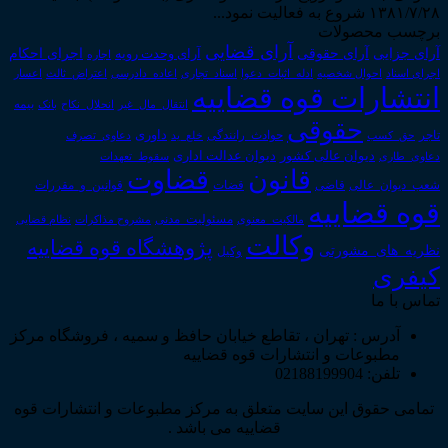
۱۳۸۱/۷/۲۸ شروع به فعالیت نمود...
برچسب محصولات
آرای قضایی
آرای حقوقی
آرای جزایی
اجرای احکام
آرای وحدت رویه
اجاره
اجرای اسناد
احوال شخصیه
اسناد_تجاری
اعتراض_ثالث
اعسار
ادله_اثبات_دعوا
اعاده_دادرسی
انتشارات قوه قضاییه
انتقال_مال_غیر
انحلال_نکاح
بانک
بیمه
حقوقی
داوری
تاجر
حق_کسب
حوادث_رانندگی
خلع_ید
دعاوی_تصرف
دیوان عدالت اداری
دیوان عالی کشور
سقوط_تعهدات
دعاوی_طاری
قانون
قضاوت
قوانین_و_مقررات
شعب_دیوان_عالی
قاضی
قضات
قوه قضاییه
مالکیت_معنوی
مسئولیت_مدنی
نظام قضایی
مشروح مذاکرات
وکالت
پژوهشگاه قوه قضاییه
نظریه_های_مشورتی
وکیل
کیفری
تماس با ما
آدرس : تهران ، تقاطع خیابان حافظ و سمیه ، فروشگاه مرکز
مطبوعات و انتشارات قوه قضاییه
تلفن: 02188199904
تمامی حقوق این سایت متعلق به مرکز مطبوعات و انتشارات قوه
قضاییه می باشد .